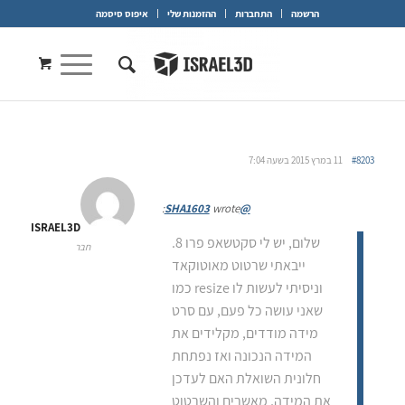
הרשמה
התחברות
ההזמנות שלי
איפוס סיסמה
#8203
11 במרץ 2015 בשעה 7:04
wrote:
@SHA1603
ISRAEL3D
שלום, יש לי סקטשאפ פרו 8.
חבר
ייבאתי שרטוט מאוטוקאד
וניסיתי לעשות לו resize כמו
שאני עושה כל פעם, עם סרט
מידה מודדים, מקלידים את
המידה הנכונה ואז נפתחת
חלונית השואלת האם לעדכן
את המידה, מאשרים והשרטוט