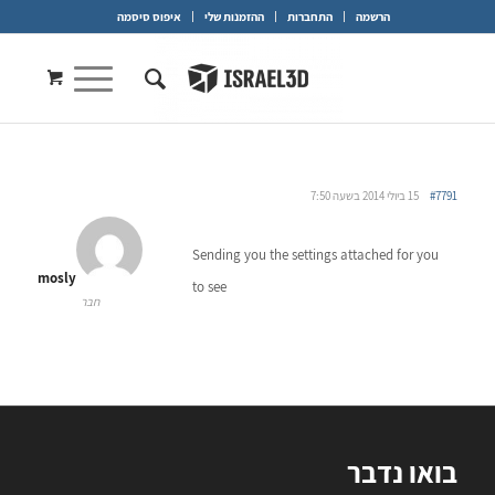
הרשמה
התחברות
ההזמנות שלי
איפוס סיסמה
#7791
15 ביולי 2014 בשעה 7:50
Sending you the settings attached for you
mosly
to see
חבר
בואו נדבר