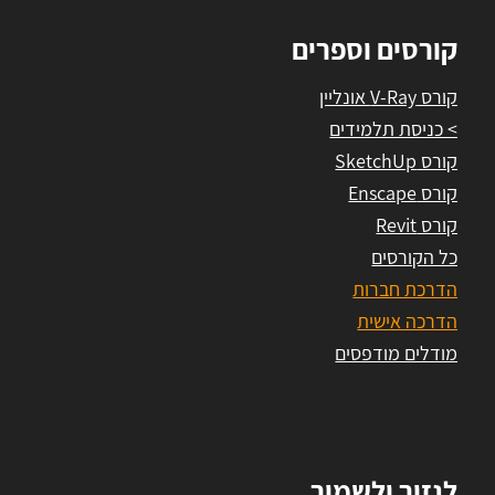
קורסים וספרים
קורס V-Ray אונליין
> כניסת תלמידים
קורס SketchUp
קורס Enscape
קורס Revit
כל הקורסים
הדרכת חברות
הדרכה אישית
מודלים מודפסים
לגזור ולשמור