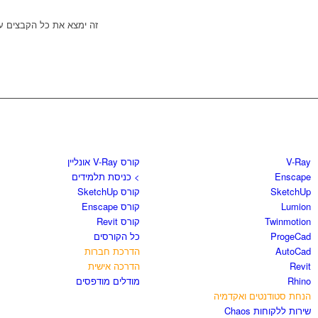
זה ימצא את כל הקבצים עם ה
חנות התוכנות
קורסים וספרים
V-Ray
קורס V-Ray אונליין
Enscape
> כניסת תלמידים
SketchUp
קורס SketchUp
Lumion
קורס Enscape
Twinmotion
קורס Revit
ProgeCad
כל הקורסים
AutoCad
הדרכת חברות
Revit
הדרכה אישית
Rhino
מודלים מודפסים
הנחת סטודנטים ואקדמיה
שירות ללקוחות Chaos