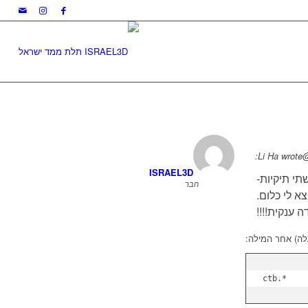
@Li Ha w
ISRAEL3D
ק שתי תיקיות-
חבר
ה ענקית!!!!
*.ctb