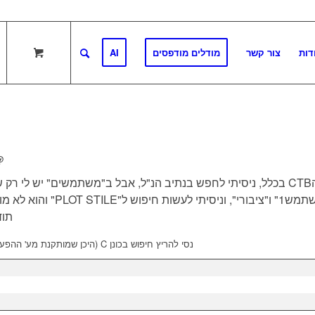
דות
צור קשר
מודלים מודפסים
AI
rote:
אני לא מוצאת את הCTB בכלל, ניסיתי לחפש בנתיב הנ"ל, אבל ב"משתמשים" יש לי ר
יתי לעשות חיפוש ל"PLOT STILE" והוא לא מוצא לי כלום.
תוד
נסי להריץ חיפוש בכונן C (היכן שמותקנת מע' ההפעלה) אחר המילה: