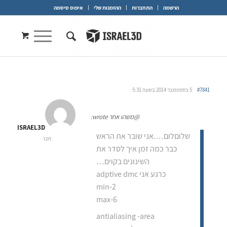
הרשמה
התחברות
ההזמנות שלי
איפוס סיסמה
#7841
5 בספטמבר 2014 בשעה 5:31
@משהו אחר wrote:
ISRAEL3D
שלוםלום….אני שובר את הראש
חבר
כבר כמה זמן איך לסדר את
השינונים בקוים…
כרגע אני adptive dmc
min-2
max-6
antialiasing -area