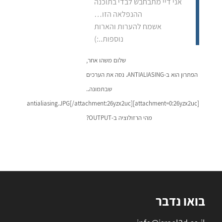
אני דיי מתבחבש לבדי בתוכנה
ההנפלאה הזו…
אשמח להערות והארות
נוספות..:)
שלום משהו אחר,
הפתרון הוא ב-ANTIALIASING. נסה את הערכים
שבתמונה..
[attachment=0:26yzx2uc]antialiasing.JPG[/attachment:26yzx2uc]
מהי הרזולוציה ב-OUTPUT?
בואו נדבר