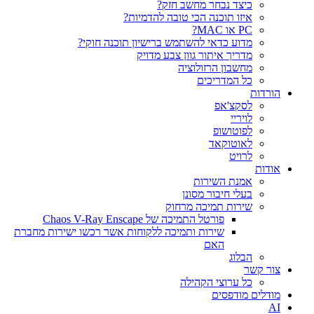
כיצד נבחר מחשב חזק?
איזו תוכנה הכי טובה להדמיות?‎‎
PC או MAC?
מדוע כדאי להשתמש ברישיון תוכנה חוקי?
מדריך איתור גוון צבע מדויק
מחשבון הרזולוציה
כל המדריכים
הורדות
לסקצ'אפ
לויריי
לפוטושופ
לאוטוקאד
לרויט
אודות
אמנת השירות
בעלי חיבור מסונן
שירות תמיכה מרחוק
פורטל התמיכה של Chaos V-Ray Enscape
שירות ותמיכה ללקוחות אשר רכשו ישירות מחברת
האם
הבלוג
צור קשר
כל ערוצי הקהילה
מודלים מודפסים
AI