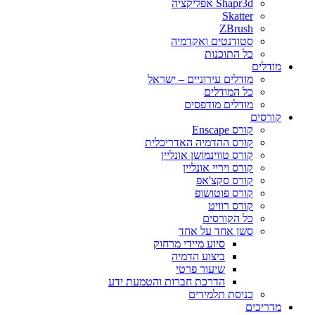
Shapr3d אפליקציה
Skatter
ZBrush
סטודנטים ואקדמיה
כל התוכנות
מודלים
מודלים עירוניים – ישראל
כל המודלים
מודלים מודפסים
קורסים
קורס Enscape
קורס ההדמיה האדריכלית
קורס טווינמושן אונליין
קורס ויריי אונליין
קורס סקצ'אפ
קורס פוטושופ
קורס רוויט
כל הקורסים
סשן אחד על אחד
סיוע מיידי מרחוק
ביצוע הדמיה
שיעור פרטי
הדרכת חברות והטמעת ידע
כניסת תלמידים
מדריכים