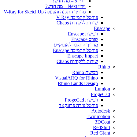
ויריי 5 – מה חדש?
ויריי Next – מה חדש?
מדריך התקנה והפעלה V-Ray for SketchUp
פורטל התמיכה V-Ray
שירות ללקוחות Chaos
Enscape
רכישת Enscape
קורס Enscape
מדריך התקנה לאנסקייפ
פורטל התמיכה Enscape
Enscape Impact
שירות ללקוחות Chaos
Rhino
רכישת Rhino
VisualARQ for Rhino
Rhino Lands Design
Lumion
ProgeCad
רכישת ProgeCad
פורטל עזרה פרוגקאד
Autodesk
Twinmotion
3DCoat
RedShift
Red Giant