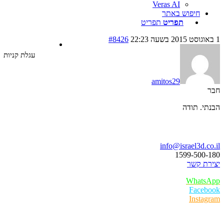
Veras AI
חיפוש באתר
תפריט
תפריט
#8426
עגלת קניות
amitos29
י. תודה
ו נדבר
info@israel3d.c
1599-500
ת קשר
Whats
Faceb
Insta
ר לקוחות