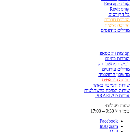
Ens
Rev
קורסים
כת חברות
כה אישית
ים מודפסים
ר ולשמור
ות וואטסאפ
ות בחינם
שת מחשב חזק
ים עירוניים
ון הרזולוציה
ה פיראטית
ת ותמיכה באתר
ות תמיכה בהשתלטות
ISRAE
 פעילות:
9:3 – 17:00
Facebook
Instagram
Mail