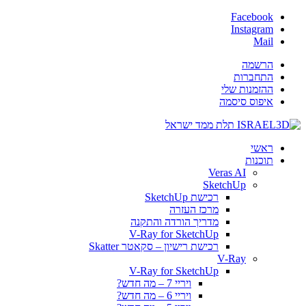
Facebook
Instagram
Mail
הרשמה
התחברות
ההזמנות שלי
איפוס סיסמה
ראשי
תוכנות
Veras AI
SketchUp
רכישת SketchUp
מרכז העזרה
מדריך הורדה והתקנה
V-Ray for SketchUp
רכישת רישיון – סקאטר Skatter
V-Ray
V-Ray for SketchUp
ויריי 7 – מה חדש?
ויריי 6 – מה חדש?