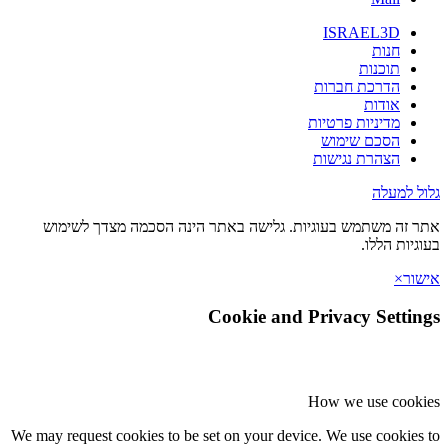
ISRAEL3D
חנות
תוכנות
הדרכת חברות
אודות
מדיניות פרטיות
הסכם שימוש
הצהרת נגישות
 למעלה
זה משתמש בעוגיות. גלישה באתר הינה הסכמה מצדך לשימוש
יות הללו.
ר
×
Cookie and Privacy Setti
How we use coo
We may request cookies to be set on your device. We use cookie