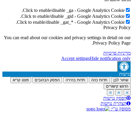
Click to enable/disable _ga - Google Analyt
Click to enable/disable _gid - Google Analyt
Click to enable/disable _gat_* - Google Analyt
P
You can read about our cookies and privacy settings in
Privac
ת
Accept settings
Hide not
דות כהה
חדות בהירה
הפסק הבהובים
פונט קריא
ת
ות