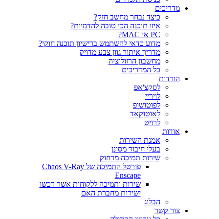
ריכים
כיצד נבחר מחשב חזק?
איזו תוכנה הכי טובה להדמיות?‎‎
PC או MAC?
מדוע כדאי להשתמש ברישיון תוכנה חוקי?
מדריך איתור גוון צבע מדויק
מחשבון הרזולוציה
כל המדריכים
רדות
לסקצ'אפ
לויריי
לפוטושופ
לאוטוקאד
לרויט
דות
אמנת השירות
בעלי חיבור מסונן
שירות תמיכה מרחוק
פורטל התמיכה של Chaos V-Ray
Enscape
שירות ותמיכה ללקוחות אשר רכשו
ישירות מחברת האם
הבלוג
ר קשר