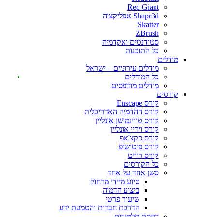
Red Giant
Shapr3d אפליקציה
Skatter
ZBrush
סטודנטים ואקדמיה
כל התוכנות
דלים
מודלים עירוניים – ישראל
כל המודלים
מודלים מודפסים
רסים
קורס Enscape
קורס ההדמיה האדריכלית
קורס טווינמושן אונליין
קורס ויריי אונליין
קורס סקצ'אפ
קורס פוטושופ
קורס רוויט
כל הקורסים
סשן אחד על אחד
סיוע מיידי מרחוק
ביצוע הדמיה
שיעור פרטי
הדרכת חברות והטמעת ידע
כניסת תלמידים