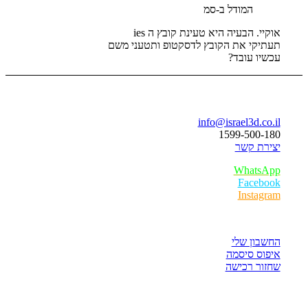
ודל ב-סמ
עיה היא טעינת קובץ ה ies
את הקובץ לדסקטופ ותטעני משם
בד?
בר
info@israe
1599-
ר
W
F
I
חות
לי
סמה
ישה