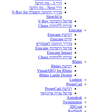
ויריי 5 – מה חדש?
ויריי Next – מה חדש?
מדריך התקנה והפעלה V-Ray for
SketchUp
פורטל התמיכה V-Ray
שירות ללקוחות Chaos
Enscape
רכישת Enscape
קורס Enscape
מדריך התקנה לאנסקייפ
פורטל התמיכה Enscape
Enscape Impact
שירות ללקוחות Chaos
Rhino
רכישת Rhino
VisualARQ for Rhino
Rhino Lands Design
Lumion
ProgeCad
רכישת ProgeCad
פורטל עזרה פרוגקאד
Autodesk
Twinmotion
3DCoat
RedShift