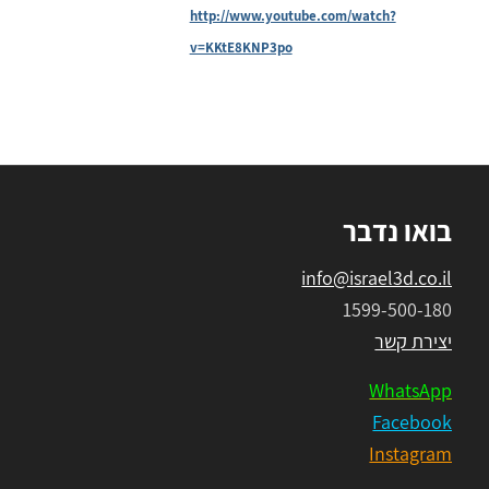
http://www.youtube.com/watch?
v=KKtE8KNP3po
בואו נדבר
info@israel3d.co.il
1599-500-180
יצירת קשר
WhatsApp
Facebook
Instagram