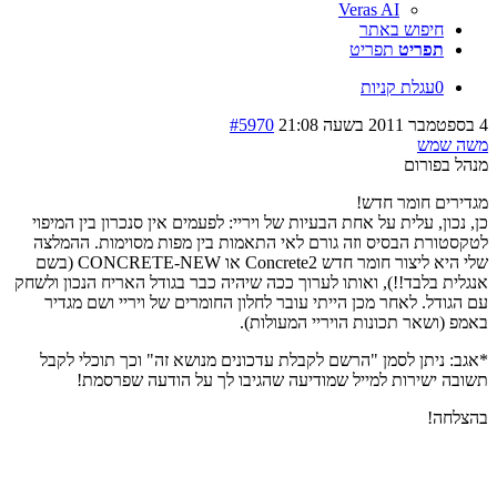
Veras AI
חיפוש באתר
תפריט
תפריט
0
עגלת קניות
4 בספטמבר 2011 בשעה 21:08
#5970
משה שמש
מנהל בפורום
מגדירים חומר חדש!
כן, נכון, עלית על אחת הבעיות של ויריי: לפעמים אין סנכרון בין המיפוי
לטקסטורת הבסיס וזה גורם לאי התאמות בין מפות מסוימות. ההמלצה
שלי היא ליצור חומר חדש Concrete2 או CONCRETE-NEW (בשם
אנגלית בלבד!!), ואותו לערוך ככה שיהיה כבר בגודל האריח הנכון ולשחק
עם הגודל. לאחר מכן הייתי עובר לחלון החומרים של ויריי ושם מגדיר
באמפ (ושאר תכונות הויריי המעולות).
*אגב: ניתן לסמן "הרשם לקבלת עדכונים מנושא זה" וכך תוכלי לקבל
תשובה ישירות למייל שמודיעה שהגיבו לך על הודעה שפרסמת!
בהצלחה!
בואו נדבר