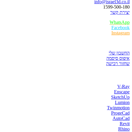
info@israel3d.co.il
1599-500-180
יצירת קשר
WhatsApp
Facebook
Instagram
איזור לקוחות
החשבון שלי
איפוס סיסמה
שחזור רכישה
חנות התוכנות
V-Ray
Enscape
SketchUp
Lumion
Twinmotion
ProgeCad
AutoCad
Revit
Rhino