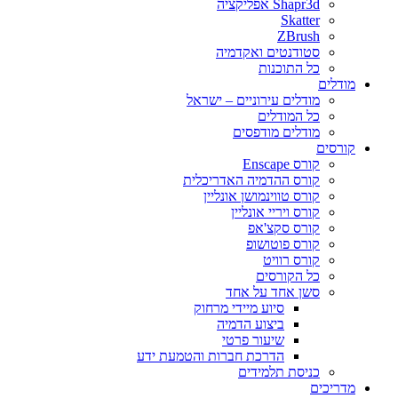
Shapr3d אפליקציה
Skatter
ZBrush
סטודנטים ואקדמיה
כל התוכנות
מודלים
מודלים עירוניים – ישראל
כל המודלים
מודלים מודפסים
קורסים
קורס Enscape
קורס ההדמיה האדריכלית
קורס טווינמושן אונליין
קורס ויריי אונליין
קורס סקצ'אפ
קורס פוטושופ
קורס רוויט
כל הקורסים
סשן אחד על אחד
סיוע מיידי מרחוק
ביצוע הדמיה
שיעור פרטי
הדרכת חברות והטמעת ידע
כניסת תלמידים
מדריכים