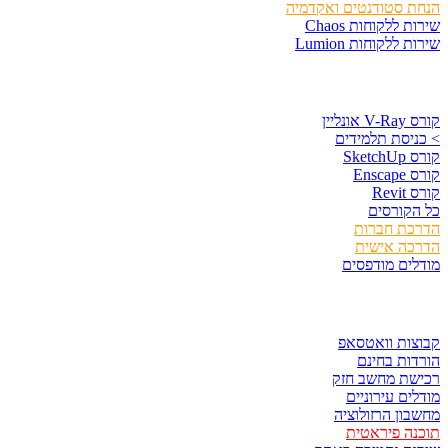
הנחת סטודנטים ואקדמיה
שירות ללקוחות Chaos
שירות ללקוחות Lumion
קורסים וספרים
קורס V-Ray אונליין
> כניסת תלמידים
קורס SketchUp
קורס Enscape
קורס Revit
כל הקורסים
הדרכת חברות
הדרכה אישית
מודלים מודפסים
לגזור ולשמור
קבוצות וואטסאפ
הורדות בחינם
רכישת מחשב חזק
מודלים עירוניים
מחשבון הרזולוציה
תוכנה פיראטית