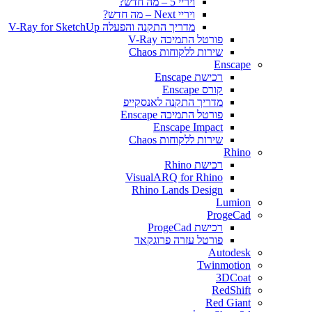
ויריי 5 – מה חדש?
ויריי Next – מה חדש?
מדריך התקנה והפעלה V-Ray for SketchUp
פורטל התמיכה V-Ray
שירות ללקוחות Chaos
Enscape
רכישת Enscape
קורס Enscape
מדריך התקנה לאנסקייפ
פורטל התמיכה Enscape
Enscape Impact
שירות ללקוחות Chaos
Rhino
רכישת Rhino
VisualARQ for Rhino
Rhino Lands Design
Lumion
ProgeCad
רכישת ProgeCad
פורטל עזרה פרוגקאד
Autodesk
Twinmotion
3DCoat
RedShift
Red Giant