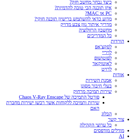
כיצד נבחר מחשב חזק?
איזו תוכנה הכי טובה להדמיות?‎‎
PC או MAC?
מדוע כדאי להשתמש ברישיון תוכנה חוקי?
מדריך איתור גוון צבע מדויק
מחשבון הרזולוציה
כל המדריכים
הורדות
לסקצ'אפ
לויריי
לפוטושופ
לאוטוקאד
לרויט
אודות
אמנת השירות
בעלי חיבור מסונן
שירות תמיכה מרחוק
פורטל התמיכה של Chaos V-Ray Enscape
שירות ותמיכה ללקוחות אשר רכשו ישירות מחברת
האם
הבלוג
צור קשר
כל ערוצי הקהילה
מודלים מודפסים
AI