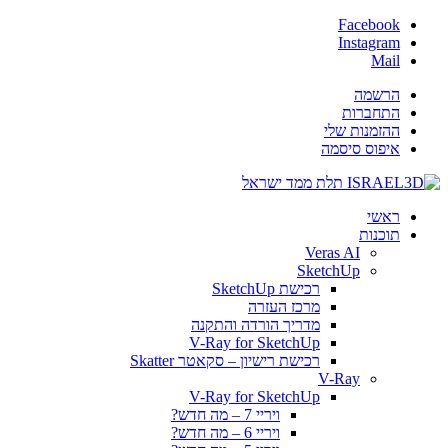
Facebook
Instagram
Mail
הרשמה
התחברות
ההזמנות שלי
איפוס סיסמה
ראשי
תוכנות
Veras AI
SketchUp
רכישת SketchUp
מרכז העזרה
מדריך הורדה והתקנה
V-Ray for SketchUp
רכישת רישיון – סקאטר Skatter
V-Ray
V-Ray for SketchUp
ויריי 7 – מה חדש?
ויריי 6 – מה חדש?