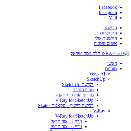
Facebook
Instagram
Mail
הרשמה
התחברות
ההזמנות שלי
איפוס סיסמה
ראשי
תוכנות
Veras AI
SketchUp
רכישת SketchUp
מרכז העזרה
מדריך הורדה והתקנה
V-Ray for SketchUp
רכישת רישיון – סקאטר Skatter
V-Ray
V-Ray for SketchUp
ויריי 7 – מה חדש?
ויריי 6 – מה חדש?