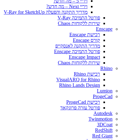
ויריי 5 – מה חדש?
ויריי Next – מה חדש?
מדריך התקנה והפעלה V-Ray for SketchUp
פורטל התמיכה V-Ray
שירות ללקוחות Chaos
Enscape
רכישת Enscape
קורס Enscape
מדריך התקנה לאנסקייפ
פורטל התמיכה Enscape
Enscape Impact
שירות ללקוחות Chaos
Rhino
רכישת Rhino
VisualARQ for Rhino
Rhino Lands Design
Lumion
ProgeCad
רכישת ProgeCad
פורטל עזרה פרוגקאד
Autodesk
Twinmotion
3DCoat
RedShift
Red Giant