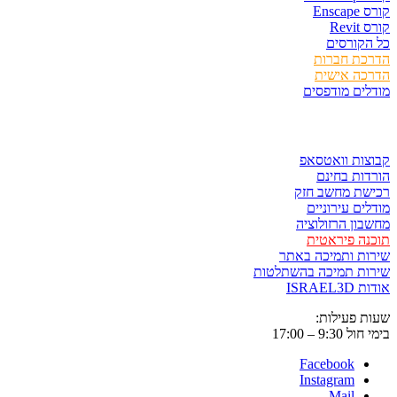
קורס Enscape
קורס Revit
כל הקורסים
הדרכת חברות
הדרכה אישית
מודלים מודפסים
לגזור ולשמור
קבוצות וואטסאפ
הורדות בחינם
רכישת מחשב חזק
מודלים עירוניים
מחשבון הרזולוציה
תוכנה פיראטית
שירות ותמיכה באתר
שירות תמיכה בהשתלטות
אודות ISRAEL3D
שעות פעילות:
בימי חול 9:30 – 17:00
Facebook
Instagram
Mail