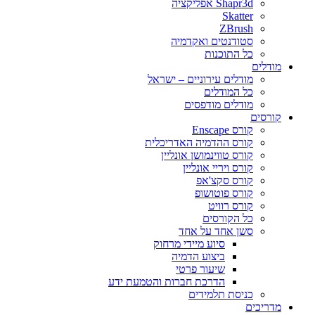
Shapr3d אפליקציה
Skatter
ZBrush
סטודנטים ואקדמיה
כל התוכנות
מודלים
מודלים עירוניים – ישראל
כל המודלים
מודלים מודפסים
קורסים
קורס Enscape
קורס ההדמיה האדריכלית
קורס טווינמושן אונליין
קורס ויריי אונליין
קורס סקצ'אפ
קורס פוטושופ
קורס רוויט
כל הקורסים
סשן אחד על אחד
סיוע מיידי מרחוק
ביצוע הדמיה
שיעור פרטי
הדרכת חברות והטמעת ידע
כניסת תלמידים
מדריכים