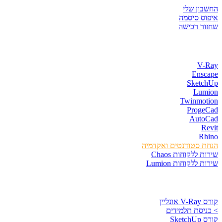
החשבון שלי
איפוס סיסמה
שחזור רכישה
חנות התוכנות
V-Ray
Enscape
SketchUp
Lumion
Twinmotion
ProgeCad
AutoCad
Revit
Rhino
הנחת סטודנטים ואקדמיה
שירות ללקוחות Chaos
שירות ללקוחות Lumion
קורסים וספרים
קורס V-Ray אונליין
> כניסת תלמידים
קורס SketchUp