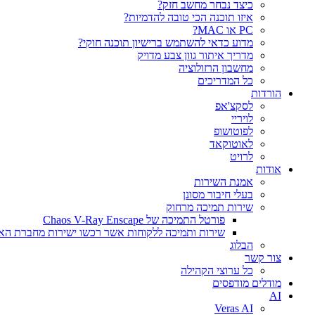
כיצד נבחר מחשב חזק?
איזו תוכנה הכי טובה להדמיות?‎‎
PC או MAC?
מדוע כדאי להשתמש ברישיון תוכנה חוקי?
מדריך איתור גוון צבע מדויק
מחשבון הרזולוציה
כל המדריכים
הורדות
לסקצ'אפ
לויריי
לפוטושופ
לאוטוקאד
לרויט
אודות
אמנת השירות
בעלי חיבור מסונן
שירות תמיכה מרחוק
פורטל התמיכה של Chaos V-Ray Enscape
שירות ותמיכה ללקוחות אשר רכשו ישירות מחברת הא
הבלוג
צור קשר
כל ערוצי הקהילה
מודלים מודפסים
AI
Veras AI