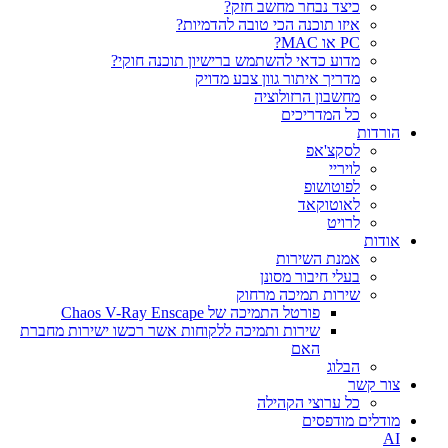
כיצד נבחר מחשב חזק?
איזו תוכנה הכי טובה להדמיות?‎‎
PC או MAC?
מדוע כדאי להשתמש ברישיון תוכנה חוקי?
מדריך איתור גוון צבע מדויק
מחשבון הרזולוציה
כל המדריכים
הורדות
לסקצ'אפ
לויריי
לפוטושופ
לאוטוקאד
לרויט
אודות
אמנת השירות
בעלי חיבור מסונן
שירות תמיכה מרחוק
פורטל התמיכה של Chaos V-Ray Enscape
שירות ותמיכה ללקוחות אשר רכשו ישירות מחברת
האם
הבלוג
צור קשר
כל ערוצי הקהילה
מודלים מודפסים
AI