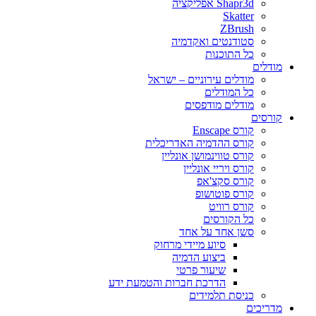
Shapr3d אפליקציה
Skatter
ZBrush
סטודנטים ואקדמיה
כל התוכנות
מודלים
מודלים עירוניים – ישראל
כל המודלים
מודלים מודפסים
קורסים
קורס Enscape
קורס ההדמיה האדריכלית
קורס טווינמושן אונליין
קורס ויריי אונליין
קורס סקצ'אפ
קורס פוטושופ
קורס רוויט
כל הקורסים
סשן אחד על אחד
סיוע מיידי מרחוק
ביצוע הדמיה
שיעור פרטי
הדרכת חברות והטמעת ידע
כניסת תלמידים
מדריכים