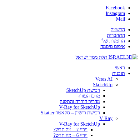
Facebook
Instagram
Mail
הרשמה
התחברות
ההזמנות שלי
איפוס סיסמה
ראשי
תוכנות
Veras AI
SketchUp
רכישת SketchUp
מרכז העזרה
מדריך הורדה והתקנה
V-Ray for SketchUp
רכישת רישיון – סקאטר Skatter
V-Ray
V-Ray for SketchUp
ויריי 7 – מה חדש?
ויריי 6 – מה חדש?