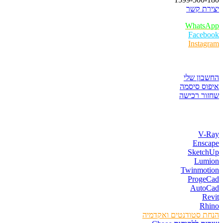
יצירת קשר
WhatsApp
Facebook
Instagram
איזור לקוחות
החשבון שלי
איפוס סיסמה
שחזור רכישה
חנות התוכנות
V-Ray
Enscape
SketchUp
Lumion
Twinmotion
ProgeCad
AutoCad
Revit
Rhino
הנחת סטודנטים ואקדמיה