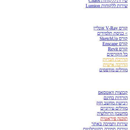
שירות ללקוחות Chaos
שירות ללקוחות Lumion
קורסים וספרים
קורס V-Ray אונליין
> כניסת תלמידים
קורס SketchUp
קורס Enscape
קורס Revit
כל הקורסים
הדרכת חברות
הדרכה אישית
מודלים מודפסים
לגזור ולשמור
קבוצות וואטסאפ
הורדות בחינם
רכישת מחשב חזק
מודלים עירוניים
מחשבון הרזולוציה
תוכנה פיראטית
שירות ותמיכה באתר
שירות תמיכה בהשתלטות