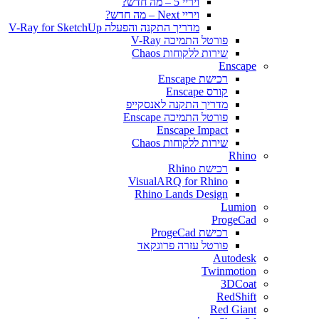
ויריי 5 – מה חדש?
ויריי Next – מה חדש?
מדריך התקנה והפעלה V-Ray for SketchUp
פורטל התמיכה V-Ray
שירות ללקוחות Chaos
Enscape
רכישת Enscape
קורס Enscape
מדריך התקנה לאנסקייפ
פורטל התמיכה Enscape
Enscape Impact
שירות ללקוחות Chaos
Rhino
רכישת Rhino
VisualARQ for Rhino
Rhino Lands Design
Lumion
ProgeCad
רכישת ProgeCad
פורטל עזרה פרוגקאד
Autodesk
Twinmotion
3DCoat
RedShift
Red Giant