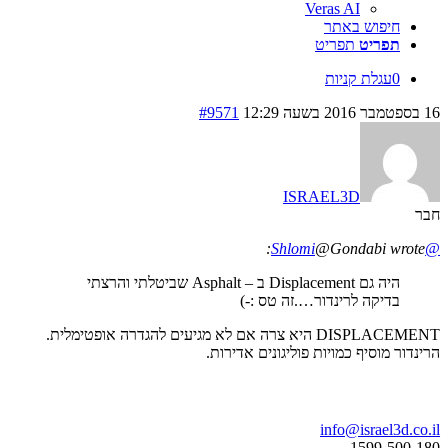
Veras AI
חיפוש באתר
תפריט
תפריט
0
עגלת קניות
16 בספטמבר 2016 בשעה 12:29
#9571
ISRAEL3D
חבר
@Gondabi wrote:
@Shlomi
היה גם Displacement ב – Asphalt שביטלתי והרצתי
בדיקה לרינדור….זה טס :-)
DISPLACEMENT היא צרה אם לא מגיעים להגדרה אופטימלית.
הרינדור מוסיף כמויות פוליגונים אדירות.
בואו נדבר
info@israel3d.co.il
1599-500-180