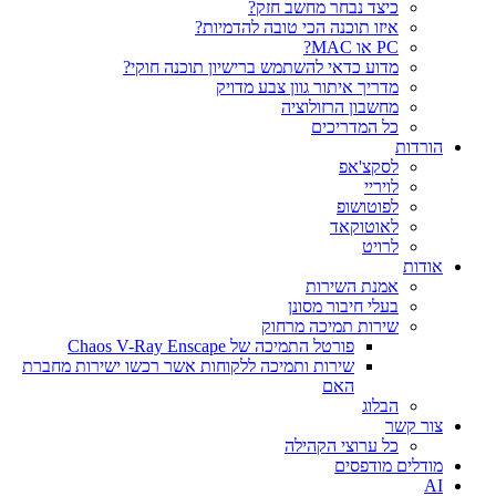
כיצד נבחר מחשב חזק?
איזו תוכנה הכי טובה להדמיות?‎‎
PC או MAC?
מדוע כדאי להשתמש ברישיון תוכנה חוקי?
מדריך איתור גוון צבע מדויק
מחשבון הרזולוציה
כל המדריכים
הורדות
לסקצ'אפ
לויריי
לפוטושופ
לאוטוקאד
לרויט
אודות
אמנת השירות
בעלי חיבור מסונן
שירות תמיכה מרחוק
פורטל התמיכה של Chaos V-Ray Enscape
שירות ותמיכה ללקוחות אשר רכשו ישירות מחברת
האם
הבלוג
צור קשר
כל ערוצי הקהילה
מודלים מודפסים
AI