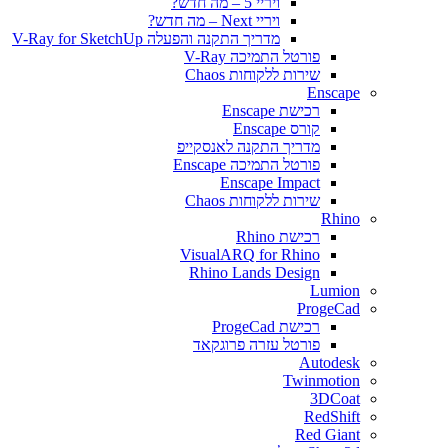
ויריי 5 – מה חדש?
ויריי Next – מה חדש?
מדריך התקנה והפעלה V-Ray for SketchUp
פורטל התמיכה V-Ray
שירות ללקוחות Chaos
Enscape
רכישת Enscape
קורס Enscape
מדריך התקנה לאנסקייפ
פורטל התמיכה Enscape
Enscape Impact
שירות ללקוחות Chaos
Rhino
רכישת Rhino
VisualARQ for Rhino
Rhino Lands Design
Lumion
ProgeCad
רכישת ProgeCad
פורטל עזרה פרוגקאד
Autodesk
Twinmotion
3DCoat
RedShift
Red Giant