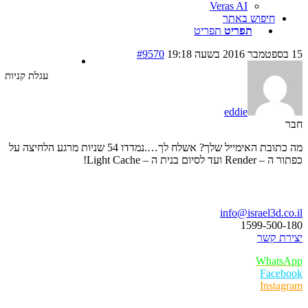
Veras AI
חיפוש באתר
תפריט
תפריט
#9570
עגלת קניות
eddie
מה כתובת האימייל שלך? אשלח לך….נמדדו 54 שניות מרגע הלחיצה על
ועד לסיום בנית ה – Light Cache!
ו נדבר
info@israel3d.c
1599-500
ת קשר
Whats
Faceb
Insta