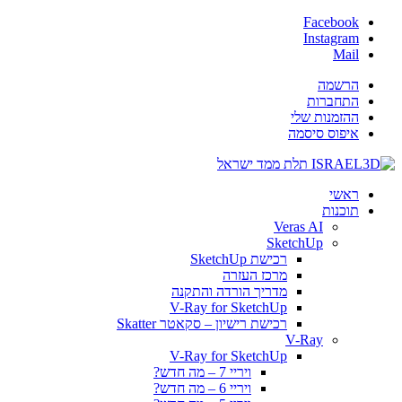
Facebook
Instagram
Mail
הרשמה
התחברות
ההזמנות שלי
איפוס סיסמה
ראשי
תוכנות
Veras AI
SketchUp
רכישת SketchUp
מרכז העזרה
מדריך הורדה והתקנה
V-Ray for SketchUp
רכישת רישיון – סקאטר Skatter
V-Ray
V-Ray for SketchUp
ויריי 7 – מה חדש?
ויריי 6 – מה חדש?