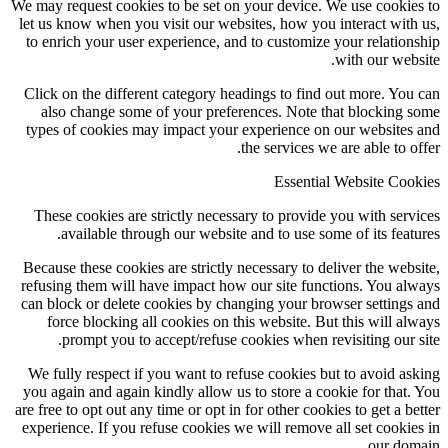
We may request cookies to be set on your device. We use cookie
let us know when you visit our websites, how you interact with
to enrich your user experience, and to customize your relation
with our webs
Click on the different category headings to find out more. You
also change some of your preferences. Note that blocking 
types of cookies may impact your experience on our websites
the services we are able to of
Essential Website Coo
These cookies are strictly necessary to provide you with serv
available through our website and to use some of its featu
Because these cookies are strictly necessary to deliver the webs
refusing them will have impact how our site functions. You al
can block or delete cookies by changing your browser settings
force blocking all cookies on this website. But this will al
prompt you to accept/refuse cookies when revisiting our s
We fully respect if you want to refuse cookies but to avoid as
you again and again kindly allow us to store a cookie for that.
are free to opt out any time or opt in for other cookies to get a be
experience. If you refuse cookies we will remove all set cookie
our dom