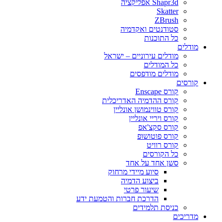
Shapr3d אפליקציה
Skatter
ZBrush
סטודנטים ואקדמיה
כל התוכנות
מודלים
מודלים עירוניים – ישראל
כל המודלים
מודלים מודפסים
קורסים
קורס Enscape
קורס ההדמיה האדריכלית
קורס טווינמושן אונליין
קורס ויריי אונליין
קורס סקצ'אפ
קורס פוטושופ
קורס רוויט
כל הקורסים
סשן אחד על אחד
סיוע מיידי מרחוק
ביצוע הדמיה
שיעור פרטי
הדרכת חברות והטמעת ידע
כניסת תלמידים
מדריכים