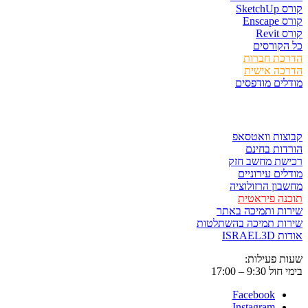
Sket
Ens
Rev
קורסים
כת חברות
כה אישית
ים מודפסים
ר ולשמור
ות וואטסאפ
ות בחינם
שת מחשב חזק
ים עירוניים
ון הרזולוציה
ה פיראטית
ת ותמיכה באתר
ות תמיכה בהשתלטות
ISRAE
 פעילות:
9:3 – 17:00
Facebook
Instagram