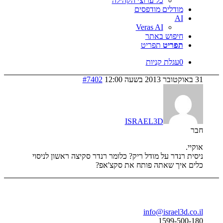
כל ערוצי הקהילה
דלים מודפסים
Veras AI
פוש באתר
ריט
תפריט
גלת קניות
#7402
ISRAEL3D
דר על מודל ריק? כלומר רנדר סקיצה ראשון לניסוי
ך שאתה פותח את סקצ'אפ?
בר
info@israe
1599-