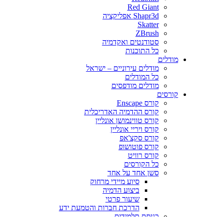
Red Giant
Shapr3d אפליקציה
Skatter
ZBrush
סטודנטים ואקדמיה
כל התוכנות
דלים
מודלים עירוניים – ישראל
כל המודלים
מודלים מודפסים
רסים
קורס Enscape
קורס ההדמיה האדריכלית
קורס טווינמושן אונליין
קורס ויריי אונליין
קורס סקצ'אפ
קורס פוטושופ
קורס רוויט
כל הקורסים
סשן אחד על אחד
סיוע מיידי מרחוק
ביצוע הדמיה
שיעור פרטי
הדרכת חברות והטמעת ידע
כניסת תלמידים