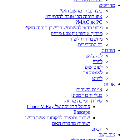
ריכים
כיצד נבחר מחשב חזק?
איזו תוכנה הכי טובה להדמיות?‎‎
PC או MAC?
מדוע כדאי להשתמש ברישיון תוכנה חוקי?
מדריך איתור גוון צבע מדויק
מחשבון הרזולוציה
כל המדריכים
רדות
לסקצ'אפ
לויריי
לפוטושופ
לאוטוקאד
לרויט
דות
אמנת השירות
בעלי חיבור מסונן
שירות תמיכה מרחוק
פורטל התמיכה של Chaos V-Ray
Enscape
שירות ותמיכה ללקוחות אשר רכשו
ישירות מחברת האם
הבלוג
ר קשר