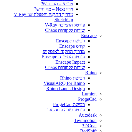
ויריי 5 – מה חדש?
ויריי Next – מה חדש?
מדריך התקנה והפעלה V-Ray for
SketchUp
פורטל התמיכה V-Ray
שירות ללקוחות Chaos
Enscape
רכישת Enscape
קורס Enscape
מדריך התקנה לאנסקייפ
פורטל התמיכה Enscape
Enscape Impact
שירות ללקוחות Chaos
Rhino
רכישת Rhino
VisualARQ for Rhino
Rhino Lands Design
Lumion
ProgeCad
רכישת ProgeCad
פורטל עזרה פרוגקאד
Autodesk
Twinmotion
3DCoat
RedShift