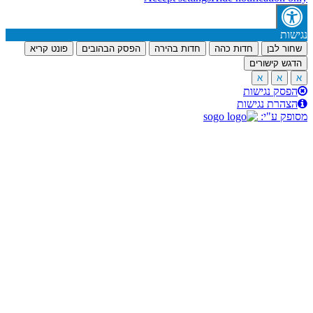
דות כהה
חדות בהירה
הפסק הבהובים
פונט קריא
ת
ות