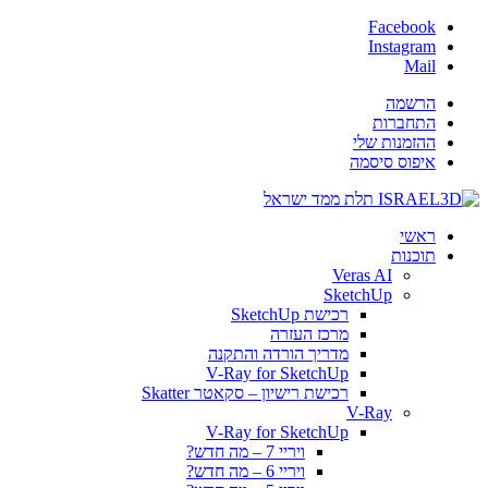
Facebook
Instagram
Mail
הרשמה
התחברות
ההזמנות שלי
איפוס סיסמה
ראשי
תוכנות
Veras AI
SketchUp
רכישת SketchUp
מרכז העזרה
מדריך הורדה והתקנה
V-Ray for SketchUp
רכישת רישיון – סקאטר Skatter
V-Ray
V-Ray for SketchUp
ויריי 7 – מה חדש?
ויריי 6 – מה חדש?