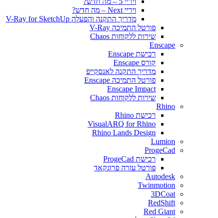
ויריי 5 – מה חדש?
ויריי Next – מה חדש?
מדריך התקנה והפעלה V-Ray for SketchUp
פורטל התמיכה V-Ray
שירות ללקוחות Chaos
Enscape
רכישת Enscape
קורס Enscape
מדריך התקנה לאנסקייפ
פורטל התמיכה Enscape
Enscape Impact
שירות ללקוחות Chaos
Rhino
רכישת Rhino
VisualARQ for Rhino
Rhino Lands Design
Lumion
ProgeCad
רכישת ProgeCad
פורטל עזרה פרוגקאד
Autodesk
Twinmotion
3DCoat
RedShift
Red Giant