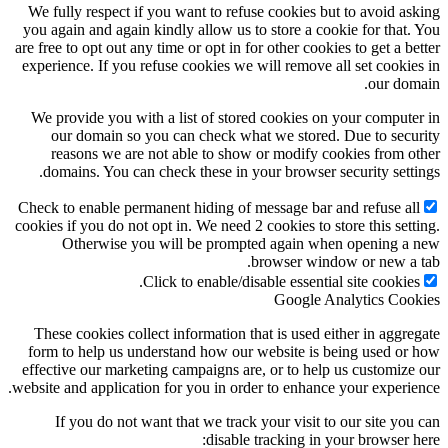
We fully respect if you want to refuse cookies but to avoid as
you again and again kindly allow us to store a cookie for that.
are free to opt out any time or opt in for other cookies to get a be
experience. If you refuse cookies we will remove all set cookie
our dom
We provide you with a list of stored cookies on your compute
our domain so you can check what we stored. Due to secu
reasons we are not able to show or modify cookies from o
domains. You can check these in your browser security setti
Check to enable permanent hiding of message bar and refuse al
cookies if you do not opt in. We need 2 cookies to store this sett
Otherwise you will be prompted again when opening a
browser window or new a 
Click to enable/disable essential site cookies
Google Analytics Coo
These cookies collect information that is used either in aggre
form to help us understand how our website is being used or
effective our marketing campaigns are, or to help us customize
website and application for you in order to enhance your experie
If you do not want that we track your visit to our site you
disable tracking in your browser h