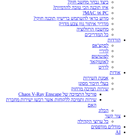
כיצד נבחר מחשב חזק?
איזו תוכנה הכי טובה להדמיות?‎‎
PC או MAC?
מדוע כדאי להשתמש ברישיון תוכנה חוקי?
מדריך איתור גוון צבע מדויק
מחשבון הרזולוציה
כל המדריכים
הורדות
לסקצ'אפ
לויריי
לפוטושופ
לאוטוקאד
לרויט
אודות
אמנת השירות
בעלי חיבור מסונן
שירות תמיכה מרחוק
פורטל התמיכה של Chaos V-Ray Enscape
שירות ותמיכה ללקוחות אשר רכשו ישירות מחברת
האם
הבלוג
צור קשר
כל ערוצי הקהילה
מודלים מודפסים
AI