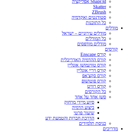
Shapr3d אפליקציה
Skatter
ZBrush
סטודנטים ואקדמיה
כל התוכנות
מודלים
מודלים עירוניים – ישראל
כל המודלים
מודלים מודפסים
קורסים
קורס Enscape
קורס ההדמיה האדריכלית
קורס טווינמושן אונליין
קורס ויריי אונליין
קורס סקצ'אפ
קורס פוטושופ
קורס רוויט
כל הקורסים
סשן אחד על אחד
סיוע מיידי מרחוק
ביצוע הדמיה
שיעור פרטי
הדרכת חברות והטמעת ידע
כניסת תלמידים
מדריכים