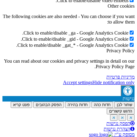
Click to enable/disable video embeds
Other coo
The following cookies are also needed - You can choose if you 
to allow t
Click to enable/disable _ga - Google Analytics Cookie
Click to enable/disable _gid - Google Analytics Cookie
Click to enable/disable _gat_* - Google Analytics Cookie
Privacy Po
You can read about our cookies and privacy settings in detail on
Privacy Policy P
יות פרטיות
Accept settings
Hide notification 
ות
ר לבן
חדות כהה
חדות בהירה
הפסק הבהובים
פונט קריא
ש קישורים
א
א
סק נגישות
הרת נגישות
ק ע"י: