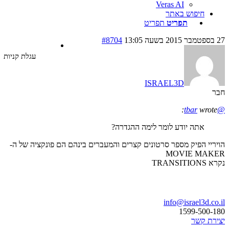
Veras AI
חיפוש באתר
תפריט
תפריט
#8704
עגלת קניות
ISRAEL3D
wrot
אתה יודע לומר לימה ההגדרה?
יי הפיק מספר סרטונים קצרים והמעברים בינהם הם פונקציה של ה-
MOVIE MA
TRANS
ו נדבר
info@israel3d.c
1599-500
ת קשר