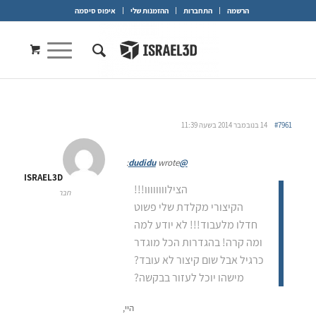
הרשמה
התחברות
ההזמנות שלי
איפוס סיסמה
#7961
14 בנובמבר 2014 בשעה 11:39
wrote:
@dudidu
ISRAEL3D
הצילוווווווו!!!
חבר
הקיצורי מקלדת שלי פשוט
חדלו מלעבוד!!! לא יודע למה
ומה קרה! בהגדרות הכל מוגדר
כרגיל אבל שום קיצור לא עובד?
מישהו יוכל לעזור בבקשה?
היי,