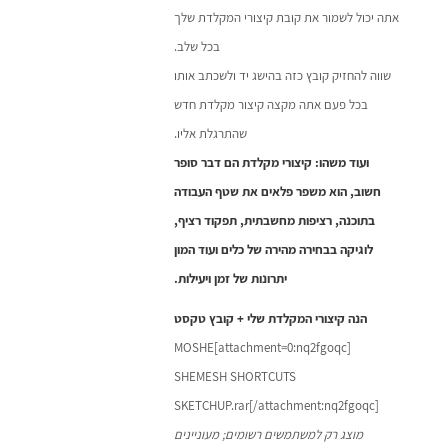
אתה יכול לשמור את קובת קיצורי המקלדת שלך
בכל שלב.
שווה להחזיק קובץ כזה בהישג יד ולשכתב אותו
בכל פעם אתה מקצה קיצור מקלדת חדש
שהתרגלת אליו.
ועוד משהו: קיצורי מקלדת הם דבר סופר
חשוב, הוא משפר פלאים את שטף העבודה
בתוכנה, רציפות מחשבתית, תפקוד רציף,
לוגיקה בבחירה מהירה של כלים ועוד המון
יתרונות של זמן ויעילות.
הנה קיצורי המקלדת שלי + קובץ טקסט
[attachment=0:nq2fgoqc]MOSHE
SHEMESH SHORTCUTS
SKETCHUP.rar[/attachment:nq2fgoqc]
מוצג רק למשתמשים רשומים; מעוניינים