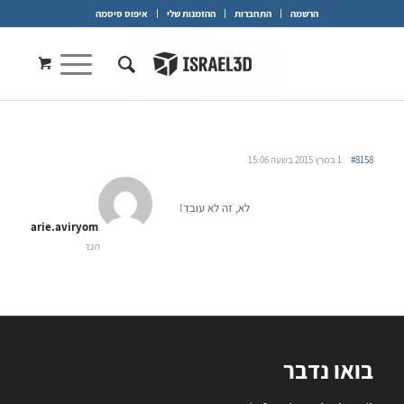
הרשמה
התחברות
ההזמנות שלי
איפוס סיסמה
#8158
1 במרץ 2015 בשעה 15:06
לא, זה לא עובד!
arie.aviryom
חבר
בואו נדבר