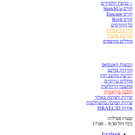
> כניסת תלמידים
קורס SketchUp
קורס Enscape
קורס Revit
כל הקורסים
הדרכת חברות
הדרכה אישית
מודלים מודפסים
לגזור ולשמור
קבוצות וואטסאפ
הורדות בחינם
רכישת מחשב חזק
מודלים עירוניים
מחשבון הרזולוציה
תוכנה פיראטית
שירות ותמיכה באתר
שירות תמיכה בהשתלטות
אודות ISRAEL3D
שעות פעילות:
בימי חול 9:30 – 17:00
Facebook