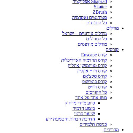
Shapr3d אפליקציה
Skatter
ZBrush
סטודנטים ואקדמיה
כל התוכנות
מודלים
מודלים עירוניים – ישראל
כל המודלים
מודלים מודפסים
קורסים
קורס Enscape
קורס ההדמיה האדריכלית
קורס טווינמושן אונליין
קורס ויריי אונליין
קורס סקצ'אפ
קורס פוטושופ
קורס רוויט
כל הקורסים
סשן אחד על אחד
סיוע מיידי מרחוק
ביצוע הדמיה
שיעור פרטי
הדרכת חברות והטמעת ידע
כניסת תלמידים
מדריכים