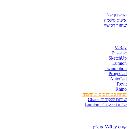
איזור לקוחות
החשבון שלי
איפוס סיסמה
שחזור רכישה
חנות התוכנות
V-Ray
Enscape
SketchUp
Lumion
Twinmotion
ProgeCad
AutoCad
Revit
Rhino
הנחת סטודנטים ואקדמיה
שירות ללקוחות Chaos
שירות ללקוחות Lumion
קורסים וספרים
קורס V-Ray אונליין