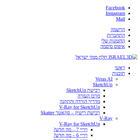
Facebook
Instagram
Mail
הרשמה
התחברות
ההזמנות שלי
איפוס סיסמה
ראשי
תוכנות
Veras AI
SketchUp
רכישת SketchUp
מרכז העזרה
מדריך הורדה והתקנה
V-Ray for SketchUp
רכישת רישיון – סקאטר Skatter
V-Ray
V-Ray for SketchUp
ויריי 7 – מה חדש?
ויריי 6 – מה חדש?