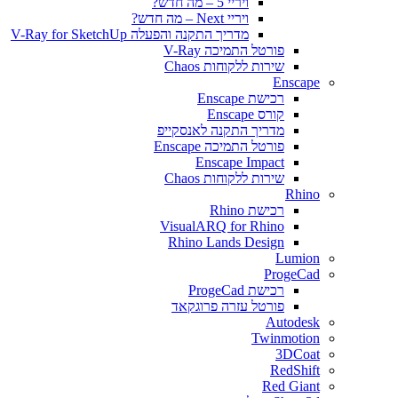
ויריי 5 – מה חדש?
ויריי Next – מה חדש?
מדריך התקנה והפעלה V-Ray for SketchUp
פורטל התמיכה V-Ray
שירות ללקוחות Chaos
Enscape
רכישת Enscape
קורס Enscape
מדריך התקנה לאנסקייפ
פורטל התמיכה Enscape
Enscape Impact
שירות ללקוחות Chaos
Rhino
רכישת Rhino
VisualARQ for Rhino
Rhino Lands Design
Lumion
ProgeCad
רכישת ProgeCad
פורטל עזרה פרוגקאד
Autodesk
Twinmotion
3DCoat
RedShift
Red Giant