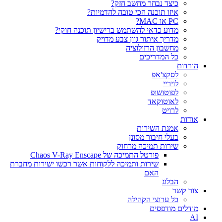
כיצד נבחר מחשב חזק?
איזו תוכנה הכי טובה להדמיות?‎‎
PC או MAC?
מדוע כדאי להשתמש ברישיון תוכנה חוקי?
מדריך איתור גוון צבע מדויק
מחשבון הרזולוציה
כל המדריכים
הורדות
לסקצ'אפ
לויריי
לפוטושופ
לאוטוקאד
לרויט
אודות
אמנת השירות
בעלי חיבור מסונן
שירות תמיכה מרחוק
פורטל התמיכה של Chaos V-Ray Enscape
שירות ותמיכה ללקוחות אשר רכשו ישירות מחברת
האם
הבלוג
צור קשר
כל ערוצי הקהילה
מודלים מודפסים
AI