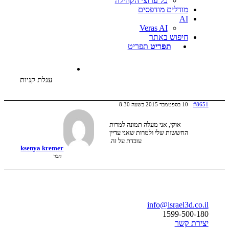
כל ערוצי הקהילה
דלים מודפסים
Veras AI
פוש באתר
תפריט
תפריט
עגלת קניות
אוקי, אני מעלה תמונה למרות
שות שלי ולמרות שאני עדיין
עובדת על זה.
ksenya kremer
חבר
בר
info@israe
1599-
ר