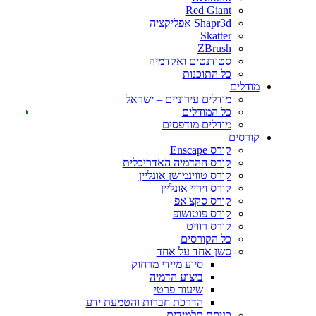
Red Giant
Shapr3d אפליקציה
Skatter
ZBrush
סטודנטים ואקדמיה
כל התוכנות
דלים
מודלים עירוניים – ישראל
כל המודלים
מודלים מודפסים
רסים
קורס Enscape
קורס ההדמיה האדריכלית
קורס טווינמושן אונליין
קורס ויריי אונליין
קורס סקצ'אפ
קורס פוטושופ
קורס רוויט
כל הקורסים
סשן אחד על אחד
סיוע מיידי מרחוק
ביצוע הדמיה
שיעור פרטי
הדרכת חברות והטמעת ידע
כניסת תלמידים