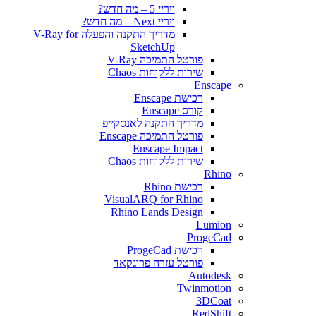
ויריי 5 – מה חדש?
ויריי Next – מה חדש?
מדריך התקנה והפעלה V-Ray for
SketchUp
פורטל התמיכה V-Ray
שירות ללקוחות Chaos
Enscape
רכישת Enscape
קורס Enscape
מדריך התקנה לאנסקייפ
פורטל התמיכה Enscape
Enscape Impact
שירות ללקוחות Chaos
Rhino
רכישת Rhino
VisualARQ for Rhino
Rhino Lands Design
Lumion
ProgeCad
רכישת ProgeCad
פורטל עזרה פרוגקאד
Autodesk
Twinmotion
3DCoat
RedShift