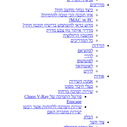
ריכים
כיצד נבחר מחשב חזק?
איזו תוכנה הכי טובה להדמיות?‎‎
PC או MAC?
מדוע כדאי להשתמש ברישיון תוכנה חוקי?
מדריך איתור גוון צבע מדויק
מחשבון הרזולוציה
כל המדריכים
רדות
לסקצ'אפ
לויריי
לפוטושופ
לאוטוקאד
לרויט
דות
אמנת השירות
בעלי חיבור מסונן
שירות תמיכה מרחוק
פורטל התמיכה של Chaos V-Ray
Enscape
שירות ותמיכה ללקוחות אשר רכשו
ישירות מחברת האם
הבלוג
ר קשר