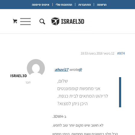
הרשמה
התחברות
ההזמנות שלי
איפוס סיסמה
#9074
12 בינואר 2016 בשעה 18:53
wrote:
@ahuvi17
ISRAEL3D
שלום,
חבר
אני מחפשת קומפוננטים
לריהוט המתאים לבית כנסת.
היכן ניתן למצוא?
ב-3DWH.
לא חושב שיש מקום יותר טוב לחפש.
הכל תלוי במושגים שאת מחפשת. הייתי מחפש