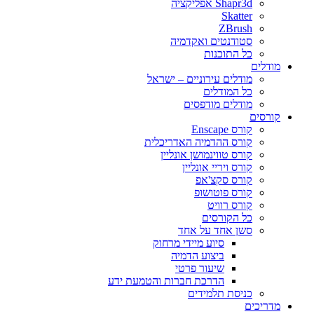
Shapr3d אפליקציה
Skatter
ZBrush
סטודנטים ואקדמיה
כל התוכנות
מודלים
מודלים עירוניים – ישראל
כל המודלים
מודלים מודפסים
קורסים
קורס Enscape
קורס ההדמיה האדריכלית
קורס טווינמושן אונליין
קורס ויריי אונליין
קורס סקצ'אפ
קורס פוטושופ
קורס רוויט
כל הקורסים
סשן אחד על אחד
סיוע מיידי מרחוק
ביצוע הדמיה
שיעור פרטי
הדרכת חברות והטמעת ידע
כניסת תלמידים
מדריכים