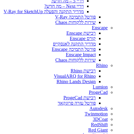
ויריי 5 – מה חדש?
ויריי Next – מה חדש?
מדריך התקנה והפעלה V-Ray for SketchUp
פורטל התמיכה V-Ray
שירות ללקוחות Chaos
Enscape
רכישת Enscape
קורס Enscape
מדריך התקנה לאנסקייפ
פורטל התמיכה Enscape
Enscape Impact
שירות ללקוחות Chaos
Rhino
רכישת Rhino
VisualARQ for Rhino
Rhino Lands Design
Lumion
ProgeCad
רכישת ProgeCad
פורטל עזרה פרוגקאד
Autodesk
Twinmotion
3DCoat
RedShift
Red Giant