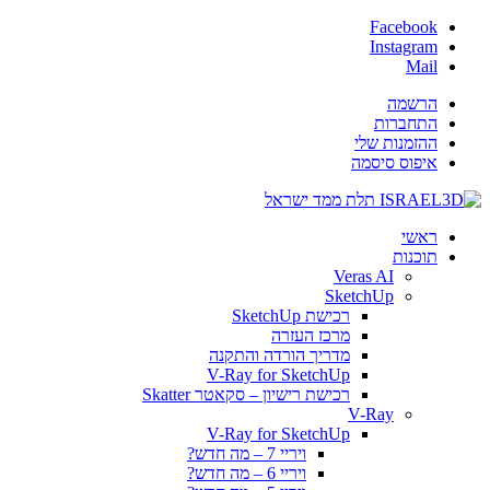
Facebook
Instagram
Mail
הרשמה
התחברות
ההזמנות שלי
איפוס סיסמה
ראשי
תוכנות
Veras AI
SketchUp
רכישת SketchUp
מרכז העזרה
מדריך הורדה והתקנה
V-Ray for SketchUp
רכישת רישיון – סקאטר Skatter
V-Ray
V-Ray for SketchUp
ויריי 7 – מה חדש?
ויריי 6 – מה חדש?