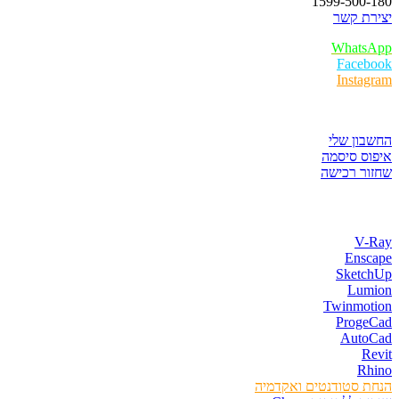
1599-500-180
יצירת קשר
WhatsApp
Facebook
Instagram
איזור לקוחות
החשבון שלי
איפוס סיסמה
שחזור רכישה
חנות התוכנות
V-Ray
Enscape
SketchUp
Lumion
Twinmotion
ProgeCad
AutoCad
Revit
Rhino
הנחת סטודנטים ואקדמיה