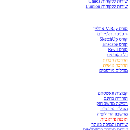
שירות ללקוחות Chaos
שירות ללקוחות Lumion
קורסים וספרים
קורס V-Ray אונליין
> כניסת תלמידים
קורס SketchUp
קורס Enscape
קורס Revit
כל הקורסים
הדרכת חברות
הדרכה אישית
מודלים מודפסים
לגזור ולשמור
קבוצות וואטסאפ
הורדות בחינם
רכישת מחשב חזק
מודלים עירוניים
מחשבון הרזולוציה
תוכנה פיראטית
שירות ותמיכה באתר
שירות תמיכה בהשתלטות