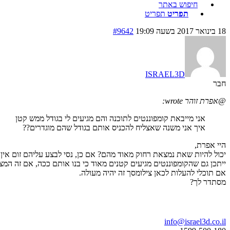
חיפוש באתר
תפריט
תפריט
18 בינואר 2017 בשעה 19:09
#9642
ISRAEL3D
חבר
@אפרת זוהר wrote:
אני מייבאת קומפוננטים לתוכנה והם מגיעים לי בגודל ממש קטן
איך אני משנה שאצליח להכניס אותם בגודל שהם מוגדרים??
היי אפרת,
יכול להיות שאת נמצאת רחוק מאוד מהם? אם כן, נסי לבצע עליהם זום אין
ייתכן גם שהקומפוננטים מגיעים קטנים מאוד כי בנו אותם ככה, אם זה המצב וא
אם תוכלי להעלות לכאן צילומסך זה יהיה מעולה.
מסתדר לך?
בואו נדבר
info@israel3d.co.il