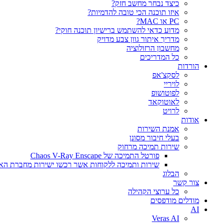
כיצד נבחר מחשב חזק?
איזו תוכנה הכי טובה להדמיות?‎‎
PC או MAC?
מדוע כדאי להשתמש ברישיון תוכנה חוקי?
מדריך איתור גוון צבע מדויק
מחשבון הרזולוציה
כל המדריכים
הורדות
לסקצ'אפ
לויריי
לפוטושופ
לאוטוקאד
לרויט
אודות
אמנת השירות
בעלי חיבור מסונן
שירות תמיכה מרחוק
פורטל התמיכה של Chaos V-Ray Enscape
שירות ותמיכה ללקוחות אשר רכשו ישירות מחברת הא
הבלוג
צור קשר
כל ערוצי הקהילה
מודלים מודפסים
AI
Veras AI