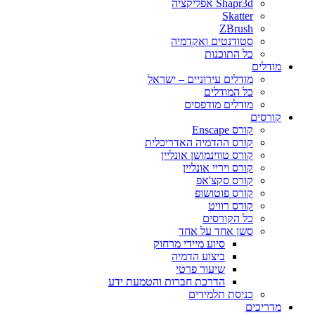
Shapr3d אפליקציה
Skatter
ZBrush
סטודנטים ואקדמיה
כל התוכנות
מודלים
מודלים עירוניים – ישראל
כל המודלים
מודלים מודפסים
קורסים
קורס Enscape
קורס ההדמיה האדריכלית
קורס טווינמושן אונליין
קורס ויריי אונליין
קורס סקצ'אפ
קורס פוטושופ
קורס רוויט
כל הקורסים
סשן אחד על אחד
סיוע מיידי מרחוק
ביצוע הדמיה
שיעור פרטי
הדרכת חברות והטמעת ידע
כניסת תלמידים
מדריכים