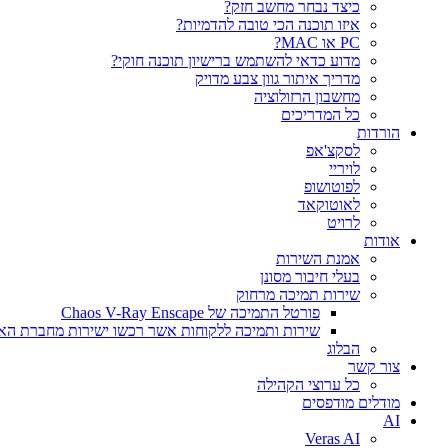
כיצד נבחר מחשב חזק?
איזו תוכנה הכי טובה להדמיות?‎‎
PC או MAC?
מדוע כדאי להשתמש ברישיון תוכנה חוקי?
מדריך איתור גוון צבע מדויק
מחשבון הרזולוציה
כל המדריכים
הורדות
לסקצ'אפ
לויריי
לפוטושופ
לאוטוקאד
לרויט
אודות
אמנת השירות
בעלי חיבור מסונן
שירות תמיכה מרחוק
פורטל התמיכה של Chaos V-Ray Enscape
שירות ותמיכה ללקוחות אשר רכשו ישירות מחברת הא
הבלוג
צור קשר
כל ערוצי הקהילה
מודלים מודפסים
AI
Veras AI