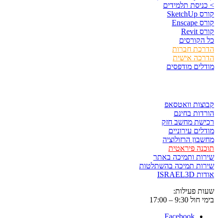
> כניסת תלמידים
קורס SketchUp
קורס Enscape
קורס Revit
כל הקורסים
הדרכת חברות
הדרכה אישית
מודלים מודפסים
לגזור ולשמור
קבוצות וואטסאפ
הורדות בחינם
רכישת מחשב חזק
מודלים עירוניים
מחשבון הרזולוציה
תוכנה פיראטית
שירות ותמיכה באתר
שירות תמיכה בהשתלטות
אודות ISRAEL3D
שעות פעילות:
בימי חול 9:30 – 17:00
Facebook