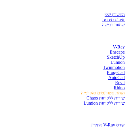
איזור לקוחות
החשבון שלי
איפוס סיסמה
שחזור רכישה
חנות התוכנות
V-Ray
Enscape
SketchUp
Lumion
Twinmotion
ProgeCad
AutoCad
Revit
Rhino
הנחת סטודנטים ואקדמיה
שירות ללקוחות Chaos
שירות ללקוחות Lumion
קורסים וספרים
קורס V-Ray אונליין