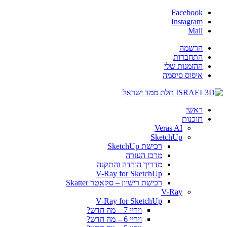
Facebook
Instagram
Mail
הרשמה
התחברות
ההזמנות שלי
איפוס סיסמה
ראשי
תוכנות
Veras AI
SketchUp
רכישת SketchUp
מרכז העזרה
מדריך הורדה והתקנה
V-Ray for SketchUp
רכישת רישיון – סקאטר Skatter
V-Ray
V-Ray for SketchUp
ויריי 7 – מה חדש?
ויריי 6 – מה חדש?