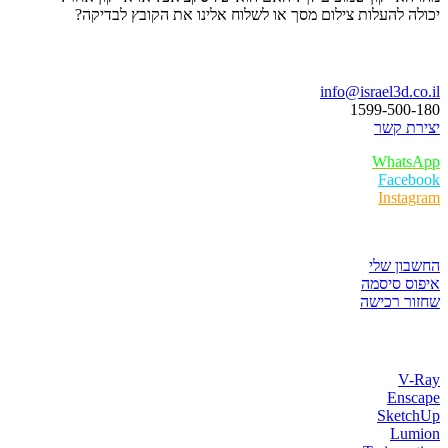
יכולה להעלות צילום מסך או לשלוח אלינו את הקובץ לבדיקה?
בואו נדבר
info@israel3d.co.il
1599-500-180
יצירת קשר
WhatsApp
Facebook
Instagram
איזור לקוחות
החשבון שלי
איפוס סיסמה
שחזור רכישה
חנות התוכנות
V-Ray
Enscape
SketchUp
Lumion