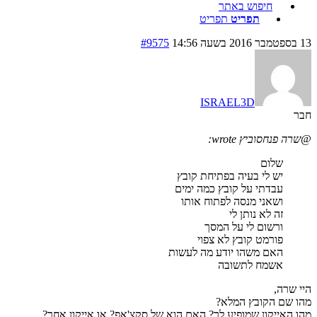
חיפוש באתר
תפריט
תפריט
13 בספטמבר 2016 בשעה 14:56
#9575
ISRAEL3D
חבר
@שרה פנחסוביץ wrote:
שלום
יש לי בעיה בפתיחת קובץ
עבדתי על קובץ כמה ימים
ושאני מנסה לפתוח אותו
זה לא נותן לי
ורשום לי על המסך
פורמט קובץ לא צפוי
האם משהו יודע מה לעשות
אשמח לתשובה
היי שרה,
מהו שם הקובץ המלא?
מהו האייקון שמופיע לך? האם הוא של סקצ'אפ? או אייקון אחר?