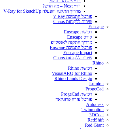
ויריי 5 – מה חדש?
ויריי Next – מה חדש?
מדריך התקנה והפעלה V-Ray for SketchUp
פורטל התמיכה V-Ray
שירות ללקוחות Chaos
Enscape
רכישת Enscape
קורס Enscape
מדריך התקנה לאנסקייפ
פורטל התמיכה Enscape
Enscape Impact
שירות ללקוחות Chaos
Rhino
רכישת Rhino
VisualARQ for Rhino
Rhino Lands Design
Lumion
ProgeCad
רכישת ProgeCad
פורטל עזרה פרוגקאד
Autodesk
Twinmotion
3DCoat
RedShift
Red Giant