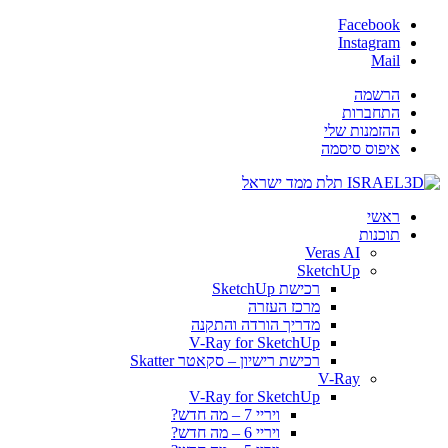
Facebook
Instagram
Mail
הרשמה
התחברות
ההזמנות שלי
איפוס סיסמה
ראשי
תוכנות
Veras AI
SketchUp
רכישת SketchUp
מרכז העזרה
מדריך הורדה והתקנה
V-Ray for SketchUp
רכישת רישיון – סקאטר Skatter
V-Ray
V-Ray for SketchUp
ויריי 7 – מה חדש?
ויריי 6 – מה חדש?