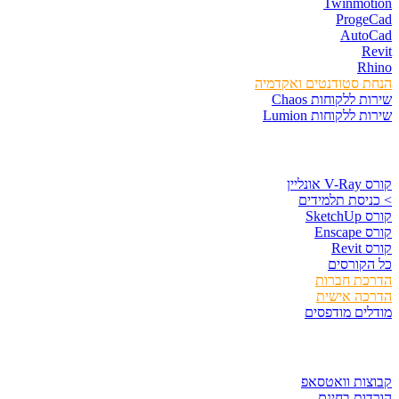
Twinmotion
ProgeCad
AutoCad
Revit
Rhino
הנחת סטודנטים ואקדמיה
שירות ללקוחות Chaos
שירות ללקוחות Lumion
קורסים וספרים
קורס V-Ray אונליין
> כניסת תלמידים
קורס SketchUp
קורס Enscape
קורס Revit
כל הקורסים
הדרכת חברות
הדרכה אישית
מודלים מודפסים
לגזור ולשמור
קבוצות וואטסאפ
הורדות בחינם