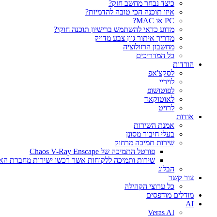
כיצד נבחר מחשב חזק?
איזו תוכנה הכי טובה להדמיות?‎‎
PC או MAC?
מדוע כדאי להשתמש ברישיון תוכנה חוקי?
מדריך איתור גוון צבע מדויק
מחשבון הרזולוציה
כל המדריכים
הורדות
לסקצ'אפ
לויריי
לפוטושופ
לאוטוקאד
לרויט
אודות
אמנת השירות
בעלי חיבור מסונן
שירות תמיכה מרחוק
פורטל התמיכה של Chaos V-Ray Enscape
שירות ותמיכה ללקוחות אשר רכשו ישירות מחברת הא
הבלוג
צור קשר
כל ערוצי הקהילה
מודלים מודפסים
AI
Veras AI