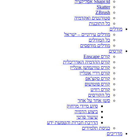
Shapr3d אפליקציה
Skatter
ZBrush
סטודנטים ואקדמיה
כל התוכנות
מודלים
מודלים עירוניים – ישראל
כל המודלים
מודלים מודפסים
קורסים
קורס Enscape
קורס ההדמיה האדריכלית
קורס טווינמושן אונליין
קורס ויריי אונליין
קורס סקצ'אפ
קורס פוטושופ
קורס רוויט
כל הקורסים
סשן אחד על אחד
סיוע מיידי מרחוק
ביצוע הדמיה
שיעור פרטי
הדרכת חברות והטמעת ידע
כניסת תלמידים
מדריכים