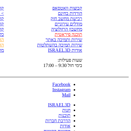
קבוצות וואטסאפ
קורס Ray
הורדות בחינם
> 
רכישת מחשב חזק
קורס p
מודלים עירוניים
קורס 
מחשבון הרזולוציה
קורס
תוכנה פיראטית
כל
שירות ותמיכה באתר
הד
שירות תמיכה בהשתלטות
הד
אודות ISRAEL3D
מו
שעות פעילות:
בימי חול 9:30 – 17:00
Facebook
Instagram
Mail
ISRAEL3D
חנות
תוכנות
הדרכת חברות
אודות