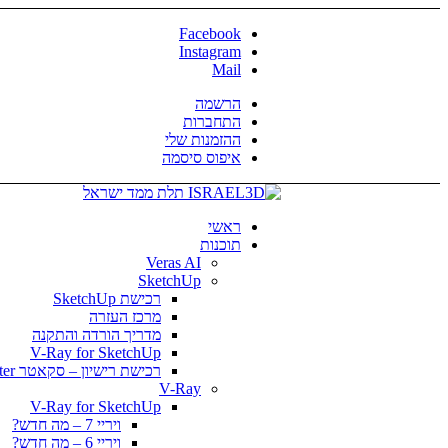
Facebook
Instagram
Mail
הרשמה
התחברות
ההזמנות שלי
איפוס סיסמה
ראשי
תוכנות
Veras AI
SketchUp
רכישת SketchUp
מרכז העזרה
מדריך הורדה והתקנה
V-Ray for SketchUp
רכישת רישיון – סקאטר Skatter
V-Ray
V-Ray for SketchUp
ויריי 7 – מה חדש?
ויריי 6 – מה חדש?