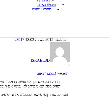
Veras AI
חיפוש באתר
תפריט
תפריט
4 בנובמבר 2015 בשעה 18:03
#8917
ISRAEL3D
חבר
wrote:
@moshe2951
תודה רבה משה כן אני עושה פרוקסי תמי
שהסיסמא שאני כותב לא נכונה אם תוכל 
תנסה לעשות קופי פייסט. לפעמים אנחנו טועים ב
לגזור ולשמור
קו