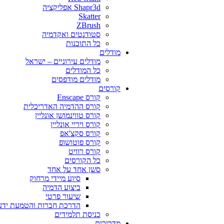
Shapr3d אפליקציה
Skatter
ZBrush
סטודנטים ואקדמיה
כל התוכנות
מודלים
מודלים עירוניים – ישראל
כל המודלים
מודלים מודפסים
קורסים
קורס Enscape
קורס ההדמיה האדריכלית
קורס טווינמושן אונליין
קורס ויריי אונליין
קורס סקצ'אפ
קורס פוטושופ
קורס רוויט
כל הקורסים
סשן אחד על אחד
סיוע מיידי מרחוק
ביצוע הדמיה
שיעור פרטי
הדרכת חברות והטמעת ידע
כניסת תלמידים
מדריכים