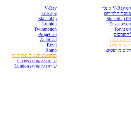
V- אונליין
V-Ray
כניסת תלמידים
Enscape
SketchU
SketchUp
Enscape
Lumion
 Revit
Twinmotion
 הקורסים
ProgeCad
רכת חברות
AutoCad
רכה אישית
Revit
דלים מודפסים
Rhino
הנחת סטודנטים ואקדמיה
שירות ללקוחות Chaos
שירות ללקוחות Lumion