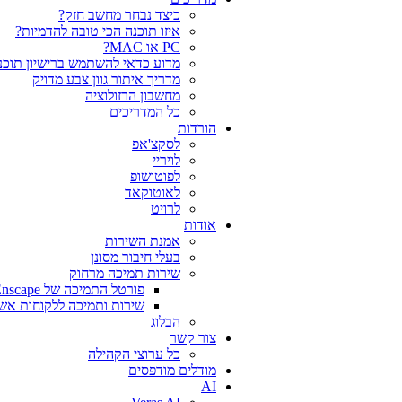
כיצד נבחר מחשב חזק?
איזו תוכנה הכי טובה להדמיות?‎‎
PC או MAC?
מדוע כדאי להשתמש ברישיון תוכנה
מדריך איתור גוון צבע מדויק
מחשבון הרזולוציה
כל המדריכים
הורדות
לסקצ'אפ
לויריי
לפוטושופ
לאוטוקאד
לרויט
אודות
אמנת השירות
בעלי חיבור מסונן
שירות תמיכה מרחוק
פורטל התמיכה של Chaos V-Ray Enscape
שירות ותמיכה ללקוחות אש
הבלוג
צור קשר
כל ערוצי הקהילה
מודלים מודפסים
AI