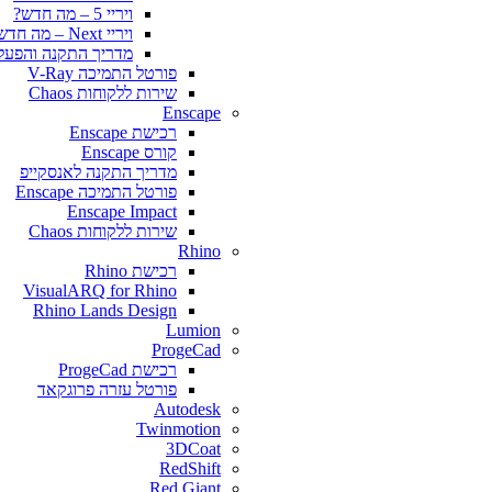
ויריי 5 – מה חדש?
ויריי Next – מה חדש?
מדריך התקנה והפעלה y for SketchUp
פורטל התמיכה V-Ray
שירות ללקוחות Chaos
Enscape
רכישת Enscape
קורס Enscape
מדריך התקנה לאנסקייפ
פורטל התמיכה Enscape
Enscape Impact
שירות ללקוחות Chaos
Rhino
רכישת Rhino
VisualARQ for Rhino
Rhino Lands Design
Lumion
ProgeCad
רכישת ProgeCad
פורטל עזרה פרוגקאד
Autodesk
Twinmotion
3DCoat
RedShift
Red Giant