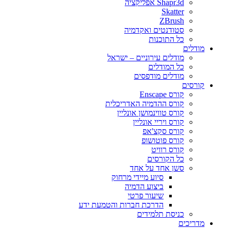
Shapr3d אפליקציה
Skatter
ZBrush
סטודנטים ואקדמיה
כל התוכנות
מודלים
מודלים עירוניים – ישראל
כל המודלים
מודלים מודפסים
קורסים
קורס Enscape
קורס ההדמיה האדריכלית
קורס טווינמושן אונליין
קורס ויריי אונליין
קורס סקצ'אפ
קורס פוטושופ
קורס רוויט
כל הקורסים
סשן אחד על אחד
סיוע מיידי מרחוק
ביצוע הדמיה
שיעור פרטי
הדרכת חברות והטמעת ידע
כניסת תלמידים
מדריכים