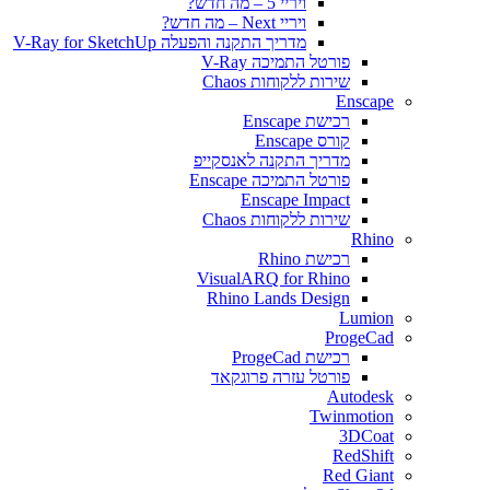
ויריי 5 – מה חדש?
ויריי Next – מה חדש?
מדריך התקנה והפעלה V-Ray for SketchUp
פורטל התמיכה V-Ray
שירות ללקוחות Chaos
Enscape
רכישת Enscape
קורס Enscape
מדריך התקנה לאנסקייפ
פורטל התמיכה Enscape
Enscape Impact
שירות ללקוחות Chaos
Rhino
רכישת Rhino
VisualARQ for Rhino
Rhino Lands Design
Lumion
ProgeCad
רכישת ProgeCad
פורטל עזרה פרוגקאד
Autodesk
Twinmotion
3DCoat
RedShift
Red Giant