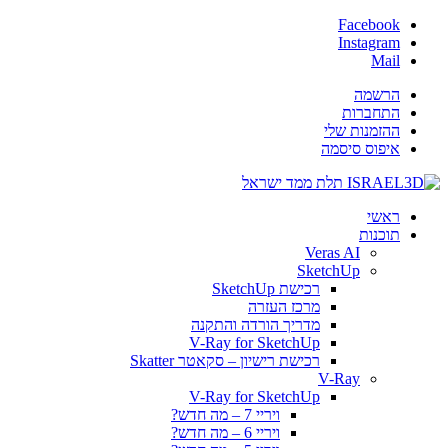
Facebook
Instagram
Mail
הרשמה
התחברות
ההזמנות שלי
איפוס סיסמה
ראשי
תוכנות
Veras AI
SketchUp
רכישת SketchUp
מרכז העזרה
מדריך הורדה והתקנה
V-Ray for SketchUp
רכישת רישיון – סקאטר Skatter
V-Ray
V-Ray for SketchUp
ויריי 7 – מה חדש?
ויריי 6 – מה חדש?