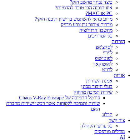
כיצד נבחר מחשב חזק?
איזו תוכנה הכי טובה להדמיות?‎‎
PC או MAC?
מדוע כדאי להשתמש ברישיון תוכנה חוקי?
מדריך איתור גוון צבע מדויק
מחשבון הרזולוציה
כל המדריכים
הורדות
לסקצ'אפ
לויריי
לפוטושופ
לאוטוקאד
לרויט
אודות
אמנת השירות
בעלי חיבור מסונן
שירות תמיכה מרחוק
פורטל התמיכה של Chaos V-Ray Enscape
שירות ותמיכה ללקוחות אשר רכשו ישירות מחברת
האם
הבלוג
צור קשר
כל ערוצי הקהילה
מודלים מודפסים
AI