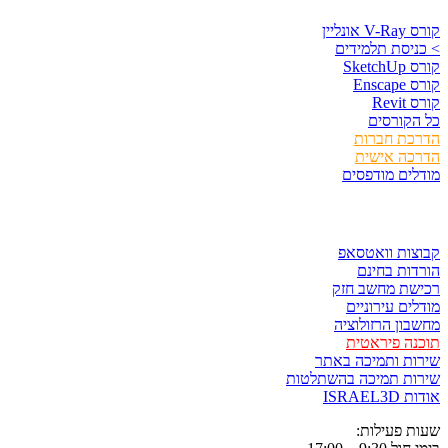
נליין
יסת תלמידים
Sket
Ens
Rev
קורסים
כת חברות
כה אישית
ים מודפסים
ר ולשמור
ות וואטסאפ
ות בחינם
שת מחשב חזק
ים עירוניים
ון הרזולוציה
ה פיראטית
ת ותמיכה באתר
ות תמיכה בהשתלטות
ISRAE
 פעילות: