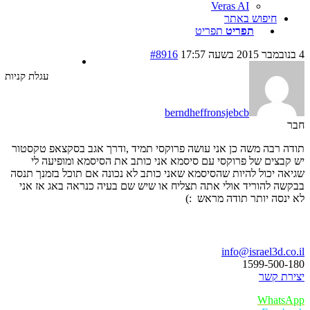
Veras AI
חיפוש באתר
תפריט
תפריט
#8916
עגלת קניות
berndheffronsjebcb
 רבה משה כן אני עושה פרוקסי תמיד ,ודרך אגב בסקצאפ טקסטור
בצים של פרוקסי עם סיסמא אני כותב את הסיסמא ומופיעה לי
ה יכול להיות שהסיסמא שאני כותב לא נכונה אם תוכל בזמנך תנסה
ה להוריד אולי אתה תצליח או שיש שם בעיה כנראה באג אז אני
נסה יותר תודה מראש :)
ו נדבר
info@israel3d.c
1599-500
ת קשר
Whats