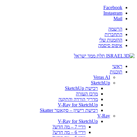
Facebook
Instagram
Mail
הרשמה
התחברות
ההזמנות שלי
איפוס סיסמה
ראשי
תוכנות
Veras AI
SketchUp
רכישת SketchUp
מרכז העזרה
מדריך הורדה והתקנה
V-Ray for SketchUp
רכישת רישיון – סקאטר Skatter
V-Ray
V-Ray for SketchUp
ויריי 7 – מה חדש?
ויריי 6 – מה חדש?