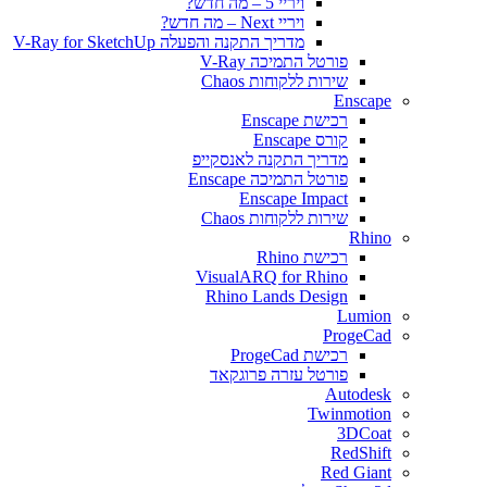
ויריי 5 – מה חדש?
ויריי Next – מה חדש?
מדריך התקנה והפעלה V-Ray for SketchUp
פורטל התמיכה V-Ray
שירות ללקוחות Chaos
Enscape
רכישת Enscape
קורס Enscape
מדריך התקנה לאנסקייפ
פורטל התמיכה Enscape
Enscape Impact
שירות ללקוחות Chaos
Rhino
רכישת Rhino
VisualARQ for Rhino
Rhino Lands Design
Lumion
ProgeCad
רכישת ProgeCad
פורטל עזרה פרוגקאד
Autodesk
Twinmotion
3DCoat
RedShift
Red Giant