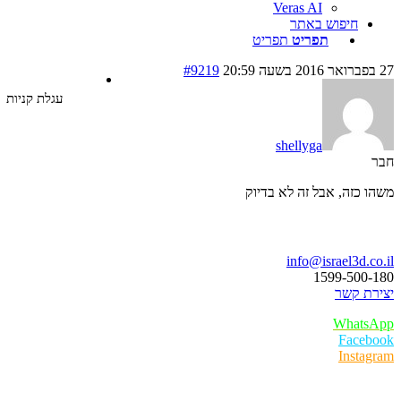
Veras AI
חיפוש באתר
תפריט
תפריט
#9219
עגלת קניות
shellyga
 כזה, אבל זה לא בדיוק
ו נדבר
info@israel3d.c
1599-500
ת קשר
Whats
Faceb
Insta
ר לקוחות