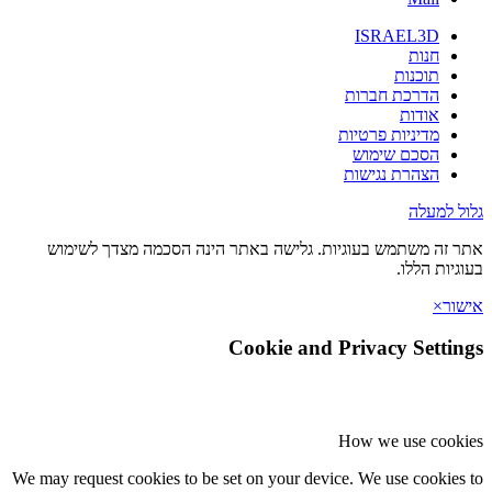
ISRAEL3D
חנות
תוכנות
הדרכת חברות
אודות
מדיניות פרטיות
הסכם שימוש
הצהרת נגישות
 למעלה
זה משתמש בעוגיות. גלישה באתר הינה הסכמה מצדך לשימוש
יות הללו.
ר
×
Cookie and Privacy Setti
How we use coo
We may request cookies to be set on your device. We use cookie