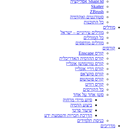
Shapr3d אפליקציה
Skatter
ZBrush
סטודנטים ואקדמיה
כל התוכנות
מודלים
מודלים עירוניים – ישראל
כל המודלים
מודלים מודפסים
קורסים
קורס Enscape
קורס ההדמיה האדריכלית
קורס טווינמושן אונליין
קורס ויריי אונליין
קורס סקצ'אפ
קורס פוטושופ
קורס רוויט
כל הקורסים
סשן אחד על אחד
סיוע מיידי מרחוק
ביצוע הדמיה
שיעור פרטי
הדרכת חברות והטמעת ידע
כניסת תלמידים
מדריכים