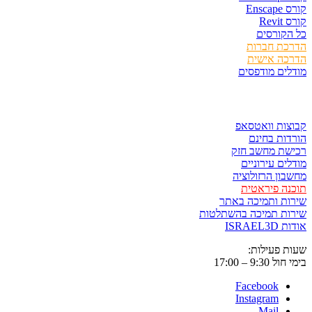
Ens
Rev
קורסים
כת חברות
כה אישית
ים מודפסים
ר ולשמור
ות וואטסאפ
ות בחינם
שת מחשב חזק
ים עירוניים
ון הרזולוציה
ה פיראטית
ת ותמיכה באתר
ות תמיכה בהשתלטות
ISRAE
 פעילות:
9:3 – 17:00
Facebook
Instagram
Mail