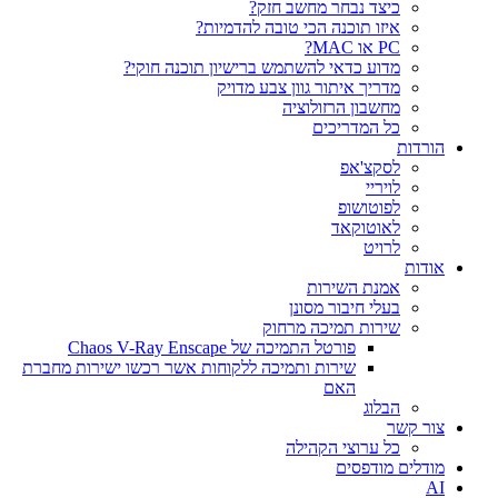
כיצד נבחר מחשב חזק?
איזו תוכנה הכי טובה להדמיות?‎‎
PC או MAC?
מדוע כדאי להשתמש ברישיון תוכנה חוקי?
מדריך איתור גוון צבע מדויק
מחשבון הרזולוציה
כל המדריכים
הורדות
לסקצ'אפ
לויריי
לפוטושופ
לאוטוקאד
לרויט
אודות
אמנת השירות
בעלי חיבור מסונן
שירות תמיכה מרחוק
פורטל התמיכה של Chaos V-Ray Enscape
שירות ותמיכה ללקוחות אשר רכשו ישירות מחברת
האם
הבלוג
צור קשר
כל ערוצי הקהילה
מודלים מודפסים
AI