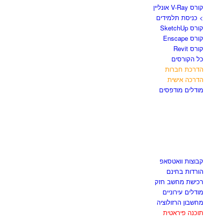
קורס V-Ray אונליין
> כניסת תלמידים
קורס SketchUp
קורס Enscape
קורס Revit
כל הקורסים
הדרכת חברות
הדרכה אישית
מודלים מודפסים
לגזור ולשמור
קבוצות וואטסאפ
הורדות בחינם
רכישת מחשב חזק
מודלים עירוניים
מחשבון הרזולוציה
תוכנה פיראטית