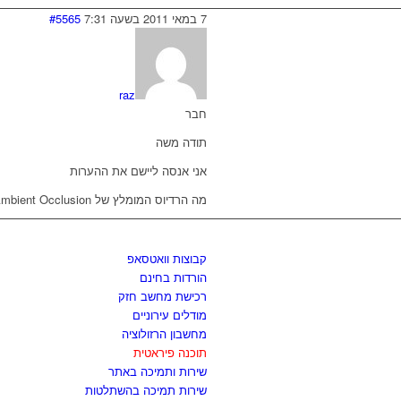
7 במאי 2011 בשעה 7:31
#5565
raz
חבר
תודה משה
אני אנסה ליישם את ההערות
מה הרדיוס המומלץ של Ambient Occlusion לסצנת חוץ ?
לגזור ולשמור
קבוצות וואטסאפ
הורדות בחינם
רכישת מחשב חזק
מודלים עירוניים
מחשבון הרזולוציה
תוכנה פיראטית
שירות ותמיכה באתר
שירות תמיכה בהשתלטות