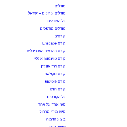
מודלים
מודלים עירוניים – ישראל
כל המודלים
מודלים מודפסים
קורסים
קורס Enscape
קורס ההדמיה האדריכלית
קורס טווינמושן אונליין
קורס ויריי אונליין
קורס סקצ'אפ
קורס פוטושופ
קורס רוויט
כל הקורסים
סשן אחד על אחד
סיוע מיידי מרחוק
ביצוע הדמיה
שיעור פרטי