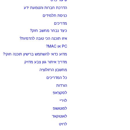
הדרכת חברות והטמעת ידע
כניסת תלמידים
מדריכים
כיצד נבחר מחשב חזק?
איזו תוכנה הכי טובה להדמיות?‎‎
PC או MAC?
מדוע כדאי להשתמש ברישיון תוכנה חוקי?
מדריך איתור גוון צבע מדויק
מחשבון הרזולוציה
כל המדריכים
הורדות
לסקצ'אפ
לויריי
לפוטושופ
לאוטוקאד
לרויט