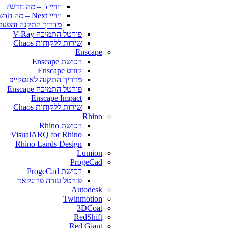
ויריי 5 – מה חדש?
ויריי Next – מה חדש?
מדריך התקנה והפעלה y for SketchUp
פורטל התמיכה V-Ray
שירות ללקוחות Chaos
Enscape
רכישת Enscape
קורס Enscape
מדריך התקנה לאנסקייפ
פורטל התמיכה Enscape
Enscape Impact
שירות ללקוחות Chaos
Rhino
רכישת Rhino
VisualARQ for Rhino
Rhino Lands Design
Lumion
ProgeCad
רכישת ProgeCad
פורטל עזרה פרוגקאד
Autodesk
Twinmotion
3DCoat
RedShift
Red Giant