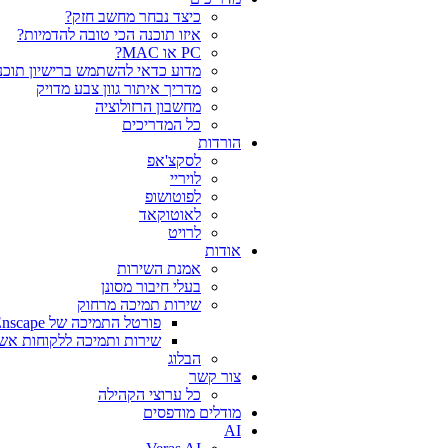
כיצד נבחר מחשב חזק?
איזו תוכנה הכי טובה להדמיות?‎‎
PC או MAC?
מדוע כדאי להשתמש ברישיון תוכנה
מדריך איתור גוון צבע מדויק
מחשבון הרזולוציה
כל המדריכים
הורדות
לסקצ'אפ
לויריי
לפוטושופ
לאוטוקאד
לרויט
אודות
אמנת השירות
בעלי חיבור מסונן
שירות תמיכה מרחוק
פורטל התמיכה של Chaos V-Ray Enscape
שירות ותמיכה ללקוחות אש
הבלוג
צור קשר
כל ערוצי הקהילה
מודלים מודפסים
AI