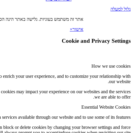
גלול למעלה
אתר זה משתמש בעוגיות. גלישה באתר הינה הסכ
אישור
×
Cookie and Privacy Settings
How we use cookies
o enrich your user experience, and to customize your relationship with
our website.
f cookies may impact your experience on our websites and the services
we are able to offer.
Essential Website Cookies
 services available through our website and to use some of its features.
an block or delete cookies by changing your browser settings and force
ill always prompt you to accept/refuse cookies when revisiting our site.