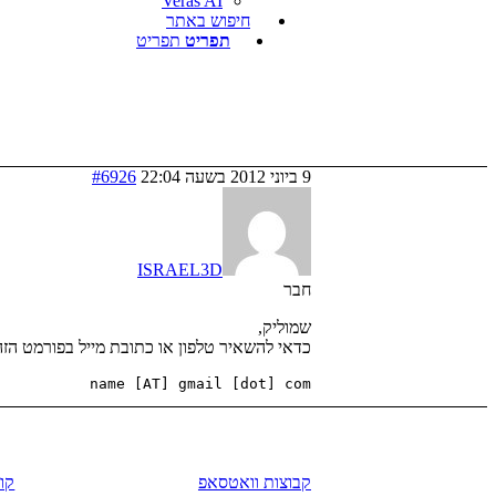
Veras AI
חיפוש באתר
תפריט
תפריט
9 ביוני 2012 בשעה 22:04
#6926
ISRAEL3D
חבר
שמוליק,
כדאי להשאיר טלפון או כתובת מייל בפורמט הזה
name [AT] gmail [dot] com
לגזור ולשמור
קו
קבוצות וואטסאפ
קורס Ray