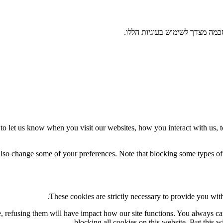
מה מצדך לשימוש בעוגיות הללו.
o let us know when you visit our websites, how you interact with us, t
 also change some of your preferences. Note that blocking some types o
These cookies are strictly necessary to provide you with
te, refusing them will have impact how our site functions. You always c
blocking all cookies on this website. But this w