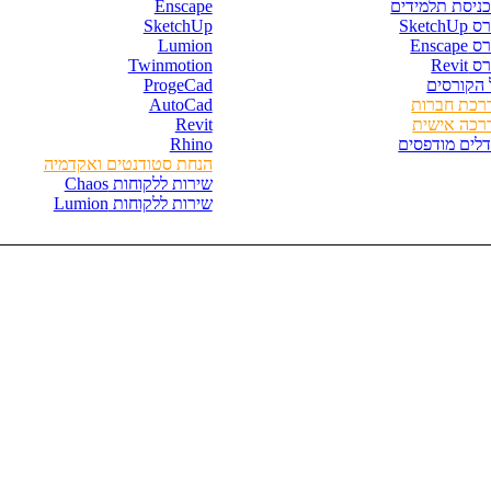
כניסת תלמידים
Enscape
SketchU
SketchUp
Enscape
Lumion
 Revit
Twinmotion
 הקורסים
ProgeCad
רכת חברות
AutoCad
רכה אישית
Revit
דלים מודפסים
Rhino
הנחת סטודנטים ואקדמיה
שירות ללקוחות Chaos
שירות ללקוחות Lumion