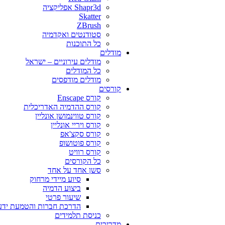
Shapr3d אפליקציה
Skatter
ZBrush
סטודנטים ואקדמיה
כל התוכנות
מודלים
מודלים עירוניים – ישראל
כל המודלים
מודלים מודפסים
קורסים
קורס Enscape
קורס ההדמיה האדריכלית
קורס טווינמושן אונליין
קורס ויריי אונליין
קורס סקצ'אפ
קורס פוטושופ
קורס רוויט
כל הקורסים
סשן אחד על אחד
סיוע מיידי מרחוק
ביצוע הדמיה
שיעור פרטי
הדרכת חברות והטמעת ידע
כניסת תלמידים
מדריכים