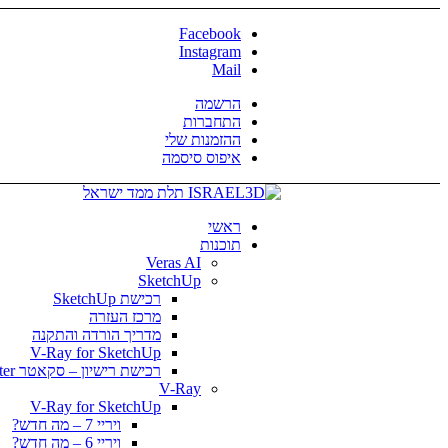
Facebook
Instagram
Mail
הרשמה
התחברות
ההזמנות שלי
איפוס סיסמה
ראשי
תוכנות
Veras AI
SketchUp
רכישת SketchUp
מרכז העזרה
מדריך הורדה והתקנה
V-Ray for SketchUp
רכישת רישיון – סקאטר Skatter
V-Ray
V-Ray for SketchUp
ויריי 7 – מה חדש?
ויריי 6 – מה חדש?