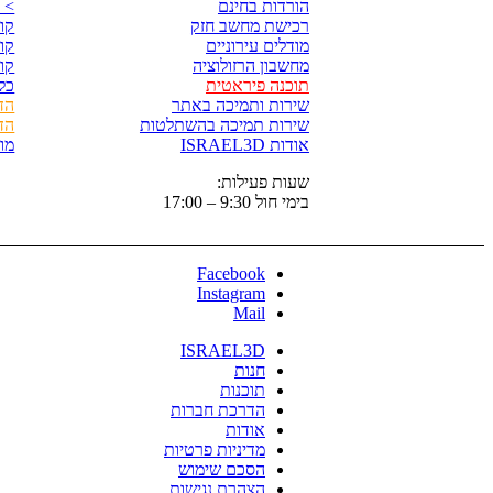
הורדות בחינם
> 
רכישת מחשב חזק
קורס p
מודלים עירוניים
קורס 
מחשבון הרזולוציה
קורס
תוכנה פיראטית
כל
שירות ותמיכה באתר
הד
שירות תמיכה בהשתלטות
הד
אודות ISRAEL3D
מו
שעות פעילות:
בימי חול 9:30 – 17:00
Facebook
Instagram
Mail
ISRAEL3D
חנות
תוכנות
הדרכת חברות
אודות
מדיניות פרטיות
הסכם שימוש
הצהרת נגישות