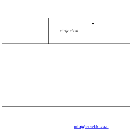
עגלת קניות
בואו נדבר
info@israel3d.co.il