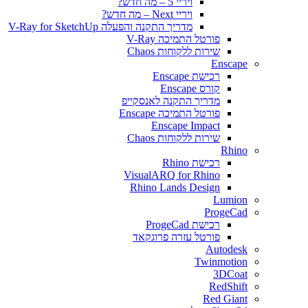
ויריי 5 – מה חדש?
ויריי Next – מה חדש?
מדריך התקנה והפעלה V-Ray for SketchUp
פורטל התמיכה V-Ray
שירות ללקוחות Chaos
Enscape
רכישת Enscape
קורס Enscape
מדריך התקנה לאנסקייפ
פורטל התמיכה Enscape
Enscape Impact
שירות ללקוחות Chaos
Rhino
רכישת Rhino
VisualARQ for Rhino
Rhino Lands Design
Lumion
ProgeCad
רכישת ProgeCad
פורטל עזרה פרוגקאד
Autodesk
Twinmotion
3DCoat
RedShift
Red Giant