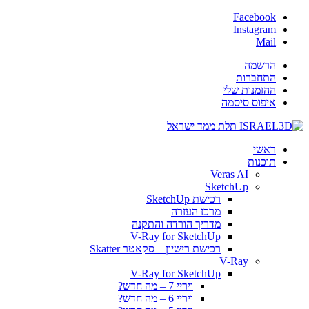
Facebook
Instagram
Mail
הרשמה
התחברות
ההזמנות שלי
איפוס סיסמה
ראשי
תוכנות
Veras AI
SketchUp
רכישת SketchUp
מרכז העזרה
מדריך הורדה והתקנה
V-Ray for SketchUp
רכישת רישיון – סקאטר Skatter
V-Ray
V-Ray for SketchUp
ויריי 7 – מה חדש?
ויריי 6 – מה חדש?