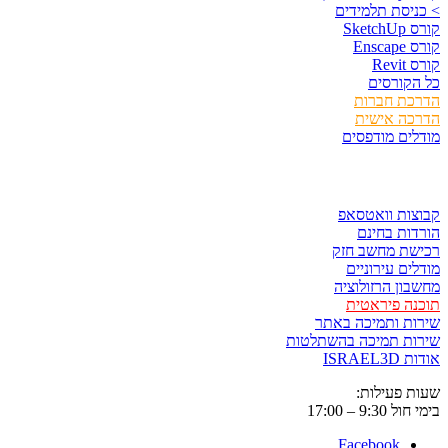
> כניסת תלמידים
קורס SketchUp
קורס Enscape
קורס Revit
כל הקורסים
הדרכת חברות
הדרכה אישית
מודלים מודפסים
לגזור ולשמור
קבוצות וואטסאפ
הורדות בחינם
רכישת מחשב חזק
מודלים עירוניים
מחשבון הרזולוציה
תוכנה פיראטית
שירות ותמיכה באתר
שירות תמיכה בהשתלטות
אודות ISRAEL3D
שעות פעילות:
בימי חול 9:30 – 17:00
Facebook