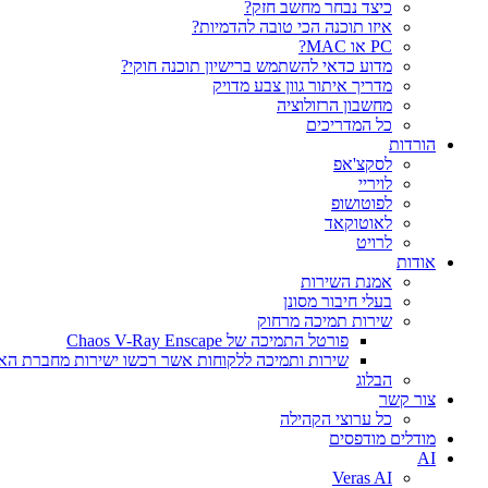
כיצד נבחר מחשב חזק?
איזו תוכנה הכי טובה להדמיות?‎‎
PC או MAC?
מדוע כדאי להשתמש ברישיון תוכנה חוקי?
מדריך איתור גוון צבע מדויק
מחשבון הרזולוציה
כל המדריכים
הורדות
לסקצ'אפ
לויריי
לפוטושופ
לאוטוקאד
לרויט
אודות
אמנת השירות
בעלי חיבור מסונן
שירות תמיכה מרחוק
פורטל התמיכה של Chaos V-Ray Enscape
שירות ותמיכה ללקוחות אשר רכשו ישירות מחברת הא
הבלוג
צור קשר
כל ערוצי הקהילה
מודלים מודפסים
AI
Veras AI