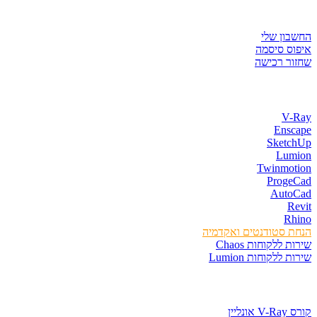
איזור לקוחות
החשבון שלי
איפוס סיסמה
שחזור רכישה
חנות התוכנות
V-Ray
Enscape
SketchUp
Lumion
Twinmotion
ProgeCad
AutoCad
Revit
Rhino
הנחת סטודנטים ואקדמיה
שירות ללקוחות Chaos
שירות ללקוחות Lumion
קורסים וספרים
קורס V-Ray אונליין