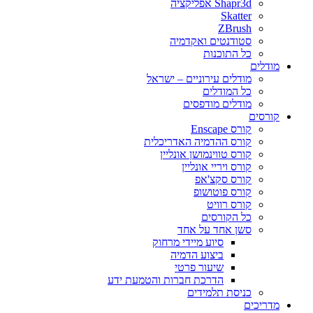
Shapr3d אפליקציה
Skatter
ZBrush
סטודנטים ואקדמיה
כל התוכנות
מודלים
מודלים עירוניים – ישראל
כל המודלים
מודלים מודפסים
קורסים
קורס Enscape
קורס ההדמיה האדריכלית
קורס טווינמושן אונליין
קורס ויריי אונליין
קורס סקצ'אפ
קורס פוטושופ
קורס רוויט
כל הקורסים
סשן אחד על אחד
סיוע מיידי מרחוק
ביצוע הדמיה
שיעור פרטי
הדרכת חברות והטמעת ידע
כניסת תלמידים
מדריכים