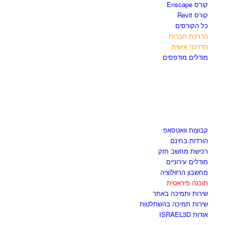
קורס Enscape
קורס Revit
כל הקורסים
הדרכת חברות
הדרכה אישית
מודלים מודפסים
לגזור ולשמור
קבוצות וואטסאפ
הורדות בחינם
רכישת מחשב חזק
מודלים עירוניים
מחשבון הרזולוציה
תוכנה פיראטית
שירות ותמיכה באתר
שירות תמיכה בהשתלטות
אודות ISRAEL3D