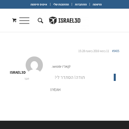
הרשמה
התחברות
ההזמנות שלי
איפוס סיסמה
#9405
11 במאי 2016 בשעה 15:28
@ארז wrote:
ISRAEL3D
תודה! הסתדר לי!
חבר
YEAH!!