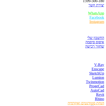
1599-500-180
יצירת קשר
WhatsApp
Facebook
Instagram
איזור לקוחות
החשבון שלי
איפוס סיסמה
שחזור רכישה
חנות התוכנות
V-Ray
Enscape
SketchUp
Lumion
Twinmotion
ProgeCad
AutoCad
Revit
Rhino
הנחת סטודנטים ואקדמיה