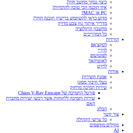
כיצד נבחר מחשב חזק?
איזו תוכנה הכי טובה להדמיות?‎‎
PC או MAC?
מדוע כדאי להשתמש ברישיון תוכנה חוקי?
מדריך איתור גוון צבע מדויק
מחשבון הרזולוציה
כל המדריכים
הורדות
לסקצ'אפ
לויריי
לפוטושופ
לאוטוקאד
לרויט
אודות
אמנת השירות
בעלי חיבור מסונן
שירות תמיכה מרחוק
פורטל התמיכה של Chaos V-Ray Enscape
שירות ותמיכה ללקוחות אשר רכשו ישירות מחברת
האם
הבלוג
צור קשר
כל ערוצי הקהילה
מודלים מודפסים
AI