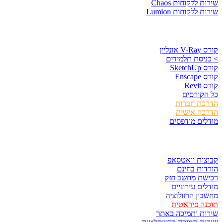
שירות ללקוחות Chaos
שירות ללקוחות Lumion
קורסים וספרים
קורס V-Ray אונליין
> כניסת תלמידים
קורס SketchUp
קורס Enscape
קורס Revit
כל הקורסים
הדרכת חברות
הדרכה אישית
מודלים מודפסים
לגזור ולשמור
קבוצות וואטסאפ
הורדות בחינם
רכישת מחשב חזק
מודלים עירוניים
מחשבון הרזולוציה
תוכנה פיראטית
שירות ותמיכה באתר