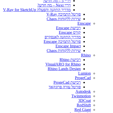
ויריי 5 – מה חדש?
ויריי Next – מה חדש?
מדריך התקנה והפעלה V-Ray for SketchUp
פורטל התמיכה V-Ray
שירות ללקוחות Chaos
Enscape
רכישת Enscape
קורס Enscape
מדריך התקנה לאנסקייפ
פורטל התמיכה Enscape
Enscape Impact
שירות ללקוחות Chaos
Rhino
רכישת Rhino
VisualARQ for Rhino
Rhino Lands Design
Lumion
ProgeCad
רכישת ProgeCad
פורטל עזרה פרוגקאד
Autodesk
Twinmotion
3DCoat
RedShift
Red Giant