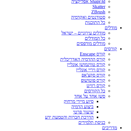
Shapr3d אפליקציה
Skatter
ZBrush
סטודנטים ואקדמיה
כל התוכנות
מודלים
מודלים עירוניים – ישראל
כל המודלים
מודלים מודפסים
קורסים
קורס Enscape
קורס ההדמיה האדריכלית
קורס טווינמושן אונליין
קורס ויריי אונליין
קורס סקצ'אפ
קורס פוטושופ
קורס רוויט
כל הקורסים
סשן אחד על אחד
סיוע מיידי מרחוק
ביצוע הדמיה
שיעור פרטי
הדרכת חברות והטמעת ידע
כניסת תלמידים
מדריכים