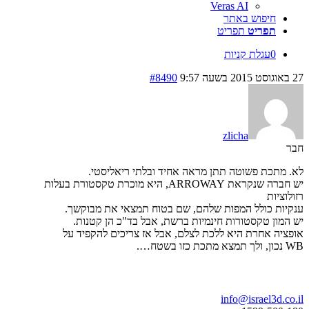
Veras AI
חיפוש באתר
תפריט
תפריט
0
עגלת קניות
27 באוגוסט 2015 בשעה 9:57
#8490
zlicha
חבר
לא. מתכת פשוטה תתן מראה אחיד ובלתי ריאליסטי.
יש חברה שנקראת ARROWAY, היא מוכרת טקסטורת בעלות
רזולוציות
ענקיות כולל המפות שלהם, שם בטוח תמצאי את מבוקשך.
יש המון טקסטורות חינמיות ברשת, אבל בד"כ הן קטנות.
אופציה אחרת היא ללכת לצלם, אבל אז צריכים להקפיד על
WB נכון, ולך תמצא מתכת כזו בשטח….
בואו נדבר
info@israel3d.co.il