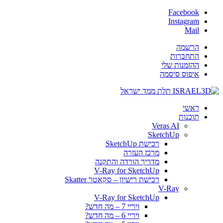
Facebook
Instagram
Mail
הרשמה
התחברות
ההזמנות שלי
איפוס סיסמה
ראשי
תוכנות
Veras AI
SketchUp
רכישת SketchUp
מרכז העזרה
מדריך הורדה והתקנה
V-Ray for SketchUp
רכישת רישיון – סקאטר Skatter
V-Ray
V-Ray for SketchUp
ויריי 7 – מה חדש?
ויריי 6 – מה חדש?