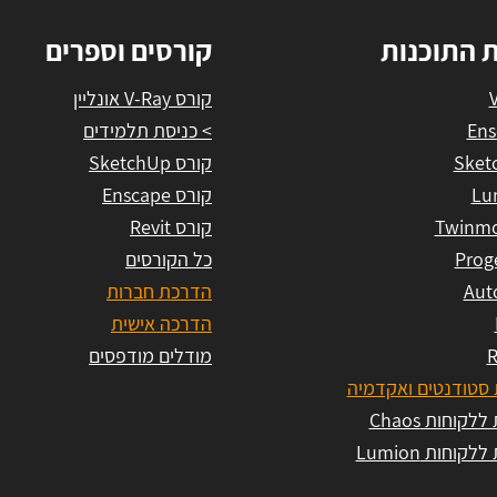
ת התוכנות
קורסים וספרים
קורס V-Ray אונליין
Ens
> כניסת תלמידים
Sket
קורס SketchUp
Lu
קורס Enscape
Twinmo
קורס Revit
Prog
כל הקורסים
Aut
הדרכת חברות
הדרכה אישית
R
מודלים מודפסים
סטודנטים ואקדמיה
לקוחות Chaos
לקוחות Lumion