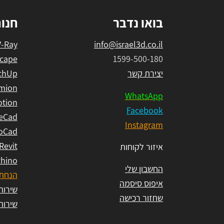
בואו נדבר
חנו
V-Ray
info@israel3d.co.il
cape
1599-500-180
יצירת קשר
chUp
mion
WhatsApp
tion
Facebook
eCad
Instagram
oCad
Revit
איזור לקוחות
hino
החשבון שלי
הנחת 
איפוס סיסמה
שירות ל
שחזור רכישה
שירות ל