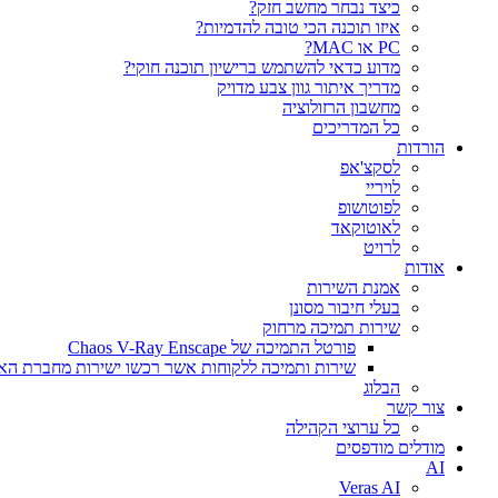
כיצד נבחר מחשב חזק?
איזו תוכנה הכי טובה להדמיות?‎‎
PC או MAC?
מדוע כדאי להשתמש ברישיון תוכנה חוקי?
מדריך איתור גוון צבע מדויק
מחשבון הרזולוציה
כל המדריכים
הורדות
לסקצ'אפ
לויריי
לפוטושופ
לאוטוקאד
לרויט
אודות
אמנת השירות
בעלי חיבור מסונן
שירות תמיכה מרחוק
פורטל התמיכה של Chaos V-Ray Enscape
שירות ותמיכה ללקוחות אשר רכשו ישירות מחברת הא
הבלוג
צור קשר
כל ערוצי הקהילה
מודלים מודפסים
AI
Veras AI