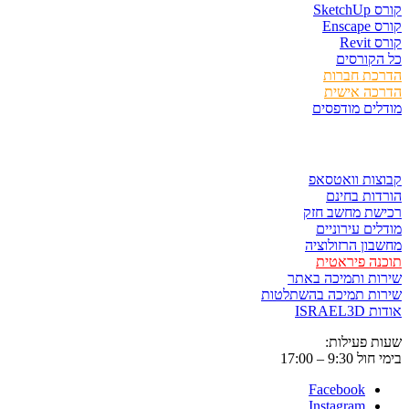
קורס SketchUp
קורס Enscape
קורס Revit
כל הקורסים
הדרכת חברות
הדרכה אישית
מודלים מודפסים
לגזור ולשמור
קבוצות וואטסאפ
הורדות בחינם
רכישת מחשב חזק
מודלים עירוניים
מחשבון הרזולוציה
תוכנה פיראטית
שירות ותמיכה באתר
שירות תמיכה בהשתלטות
אודות ISRAEL3D
שעות פעילות:
בימי חול 9:30 – 17:00
Facebook
Instagram