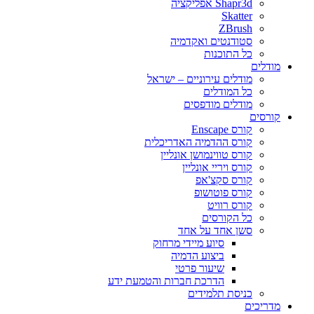
Shapr3d אפליקציה
Skatter
ZBrush
סטודנטים ואקדמיה
כל התוכנות
מודלים
מודלים עירוניים – ישראל
כל המודלים
מודלים מודפסים
קורסים
קורס Enscape
קורס ההדמיה האדריכלית
קורס טווינמושן אונליין
קורס ויריי אונליין
קורס סקצ'אפ
קורס פוטושופ
קורס רוויט
כל הקורסים
סשן אחד על אחד
סיוע מיידי מרחוק
ביצוע הדמיה
שיעור פרטי
הדרכת חברות והטמעת ידע
כניסת תלמידים
מדריכים