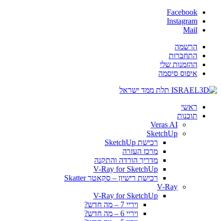
Facebook
Instagram
Mail
הרשמה
התחברות
ההזמנות שלי
איפוס סיסמה
ראשי
תוכנות
Veras AI
SketchUp
רכישת SketchUp
מרכז העזרה
מדריך הורדה והתקנה
V-Ray for SketchUp
רכישת רישיון – סקאטר Skatter
V-Ray
V-Ray for SketchUp
ויריי 7 – מה חדש?
ויריי 6 – מה חדש?