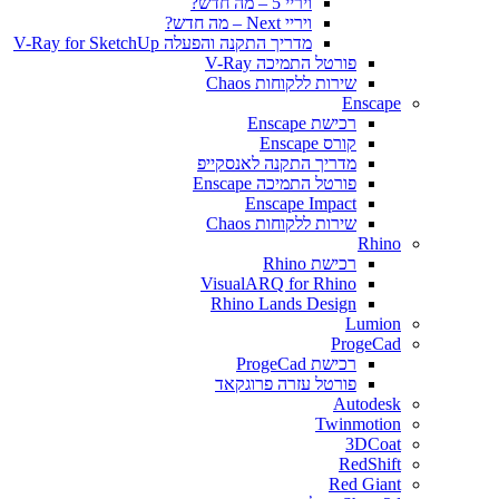
ויריי 5 – מה חדש?
ויריי Next – מה חדש?
מדריך התקנה והפעלה V-Ray for SketchUp
פורטל התמיכה V-Ray
שירות ללקוחות Chaos
Enscape
רכישת Enscape
קורס Enscape
מדריך התקנה לאנסקייפ
פורטל התמיכה Enscape
Enscape Impact
שירות ללקוחות Chaos
Rhino
רכישת Rhino
VisualARQ for Rhino
Rhino Lands Design
Lumion
ProgeCad
רכישת ProgeCad
פורטל עזרה פרוגקאד
Autodesk
Twinmotion
3DCoat
RedShift
Red Giant