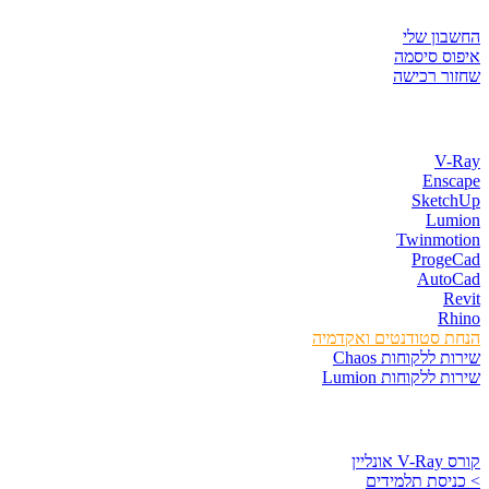
החשבון שלי
איפוס סיסמה
שחזור רכישה
חנות התוכנות
V-Ray
Enscape
SketchUp
Lumion
Twinmotion
ProgeCad
AutoCad
Revit
Rhino
הנחת סטודנטים ואקדמיה
שירות ללקוחות Chaos
שירות ללקוחות Lumion
קורסים וספרים
קורס V-Ray אונליין
> כניסת תלמידים