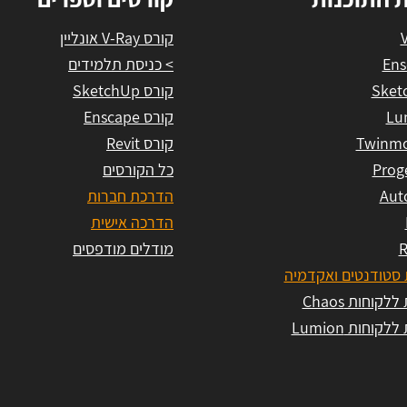
קורס V-Ray אונליין
Ens
> כניסת תלמידים
Sket
קורס SketchUp
Lu
קורס Enscape
Twinmo
קורס Revit
Prog
כל הקורסים
Aut
הדרכת חברות
הדרכה אישית
R
מודלים מודפסים
סטודנטים ואקדמיה
לקוחות Chaos
לקוחות Lumion