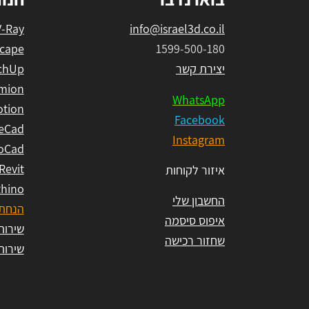
V-Ray
info@israel3d.co.il
cape
1599-500-180
יצירת קשר
chUp
mion
WhatsApp
tion
Facebook
eCad
Instagram
oCad
Revit
איזור לקוחות
hino
החשבון שלי
הנחת 
איפוס סיסמה
שירות ל
שחזור רכישה
שירות ל