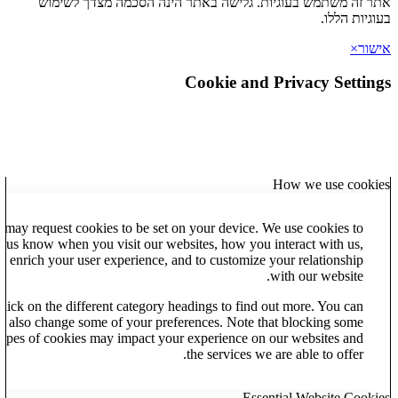
זה משתמש בעוגיות. גלישה באתר הינה הסכמה מצדך לשימוש
יות הללו.
ר
×
Cookie and Privacy Setti
How we use cook
We may request cookies to be set on your device. We use cookies to
let us know when you visit our websites, how you interact with us,
to enrich your user experience, and to customize your relationship
with our website.
Click on the different category headings to find out more. You can
also change some of your preferences. Note that blocking some
types of cookies may impact your experience on our websites and
the services we are able to offer.
Essential Website Coo