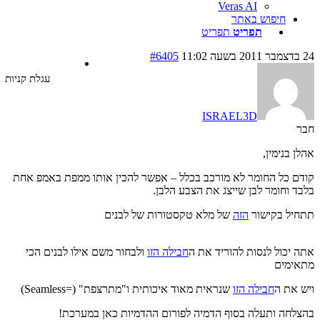
Veras AI
חיפוש באתר
תפריט
תפריט
#6405
עגלת קניות
ISRAEL3D
 בנימין,
 כל החומר לא מורכב בכלל – אפשר להכין אותו ממפת באמפ אחת
 וחומר לבן שייצג את הצבע הלבן.
יל בקישור
הזה
של מלא טקסטורות של לבנים
יכול לנסות להוריד את ה
חבילה הזו
ולבחור משם אילו לבנים הכי
ימים
את ה
חבילה הזו
שנראית מאוד איכותית ו"מתרצפת" (=Seamless)
חה ותעלה בסוף הדמיה לפורום ההדמיות כאן במערכת!