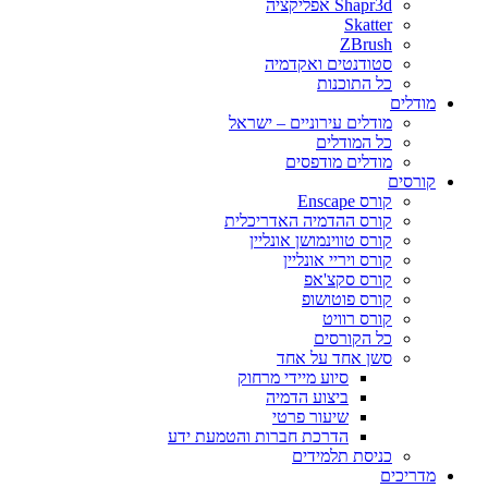
Shapr3d אפליקציה
Skatter
ZBrush
סטודנטים ואקדמיה
כל התוכנות
מודלים
מודלים עירוניים – ישראל
כל המודלים
מודלים מודפסים
קורסים
קורס Enscape
קורס ההדמיה האדריכלית
קורס טווינמושן אונליין
קורס ויריי אונליין
קורס סקצ'אפ
קורס פוטושופ
קורס רוויט
כל הקורסים
סשן אחד על אחד
סיוע מיידי מרחוק
ביצוע הדמיה
שיעור פרטי
הדרכת חברות והטמעת ידע
כניסת תלמידים
מדריכים