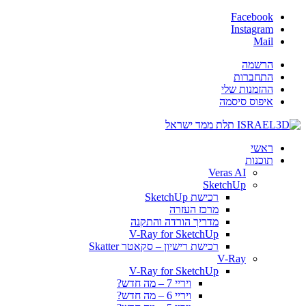
Facebook
Instagram
Mail
הרשמה
התחברות
ההזמנות שלי
איפוס סיסמה
ראשי
תוכנות
Veras AI
SketchUp
רכישת SketchUp
מרכז העזרה
מדריך הורדה והתקנה
V-Ray for SketchUp
רכישת רישיון – סקאטר Skatter
V-Ray
V-Ray for SketchUp
ויריי 7 – מה חדש?
ויריי 6 – מה חדש?