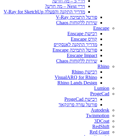
ויריי 5 – מה חדש?
ויריי Next – מה חדש?
מדריך התקנה והפעלה V-Ray for SketchUp
פורטל התמיכה V-Ray
שירות ללקוחות Chaos
Enscape
רכישת Enscape
קורס Enscape
מדריך התקנה לאנסקייפ
פורטל התמיכה Enscape
Enscape Impact
שירות ללקוחות Chaos
Rhino
רכישת Rhino
VisualARQ for Rhino
Rhino Lands Design
Lumion
ProgeCad
רכישת ProgeCad
פורטל עזרה פרוגקאד
Autodesk
Twinmotion
3DCoat
RedShift
Red Giant