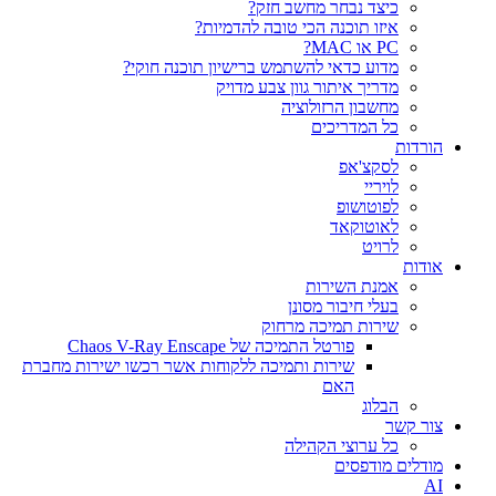
כיצד נבחר מחשב חזק?
איזו תוכנה הכי טובה להדמיות?‎‎
PC או MAC?
מדוע כדאי להשתמש ברישיון תוכנה חוקי?
מדריך איתור גוון צבע מדויק
מחשבון הרזולוציה
כל המדריכים
הורדות
לסקצ'אפ
לויריי
לפוטושופ
לאוטוקאד
לרויט
אודות
אמנת השירות
בעלי חיבור מסונן
שירות תמיכה מרחוק
פורטל התמיכה של Chaos V-Ray Enscape
שירות ותמיכה ללקוחות אשר רכשו ישירות מחברת
האם
הבלוג
צור קשר
כל ערוצי הקהילה
מודלים מודפסים
AI