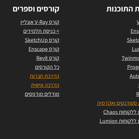
ת התוכנות
קורסים וספרים
קורס V-Ray אונליין
Ens
> כניסת תלמידים
Sket
קורס SketchUp
Lu
קורס Enscape
Twinmo
קורס Revit
Prog
כל הקורסים
Aut
הדרכת חברות
הדרכה אישית
R
מודלים מודפסים
סטודנטים ואקדמיה
לקוחות Chaos
לקוחות Lumion