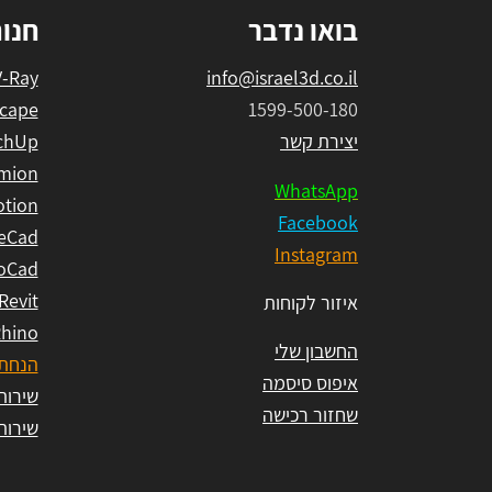
בואו נדבר
חנו
V-Ray
info@israel3d.co.il
cape
1599-500-180
יצירת קשר
chUp
mion
WhatsApp
tion
Facebook
eCad
Instagram
oCad
Revit
איזור לקוחות
hino
החשבון שלי
הנחת 
איפוס סיסמה
שירות ל
שחזור רכישה
שירות ל