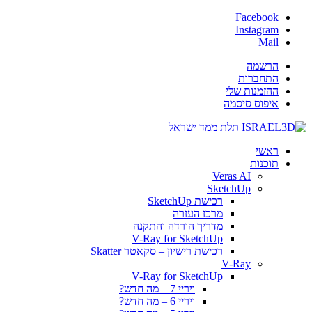
Facebook
Instagram
Mail
הרשמה
התחברות
ההזמנות שלי
איפוס סיסמה
ראשי
תוכנות
Veras AI
SketchUp
רכישת SketchUp
מרכז העזרה
מדריך הורדה והתקנה
V-Ray for SketchUp
רכישת רישיון – סקאטר Skatter
V-Ray
V-Ray for SketchUp
ויריי 7 – מה חדש?
ויריי 6 – מה חדש?