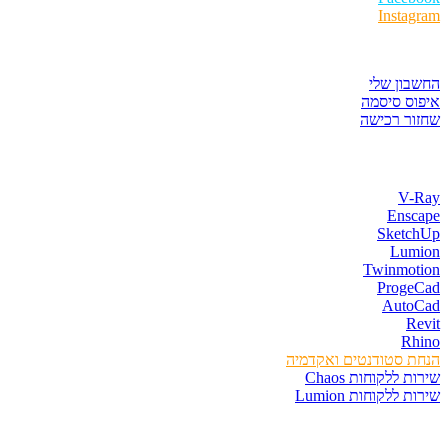
Instagram
איזור לקוחות
החשבון שלי
איפוס סיסמה
שחזור רכישה
חנות התוכנות
V-Ray
Enscape
SketchUp
Lumion
Twinmotion
ProgeCad
AutoCad
Revit
Rhino
הנחת סטודנטים ואקדמיה
שירות ללקוחות Chaos
שירות ללקוחות Lumion
קורסים וספרים