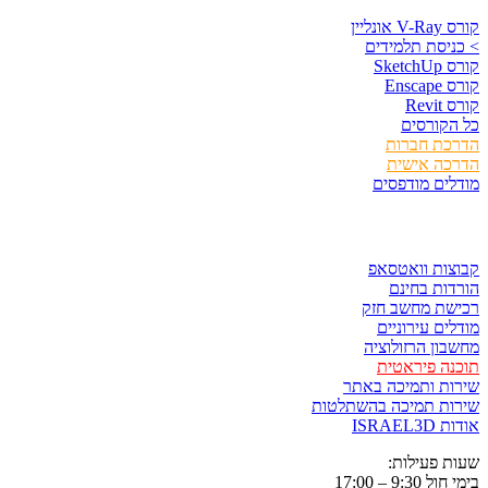
קורס V-Ray אונליין
> כניסת תלמידים
קורס SketchUp
קורס Enscape
קורס Revit
כל הקורסים
הדרכת חברות
הדרכה אישית
מודלים מודפסים
לגזור ולשמור
קבוצות וואטסאפ
הורדות בחינם
רכישת מחשב חזק
מודלים עירוניים
מחשבון הרזולוציה
תוכנה פיראטית
שירות ותמיכה באתר
שירות תמיכה בהשתלטות
אודות ISRAEL3D
שעות פעילות:
בימי חול 9:30 – 17:00