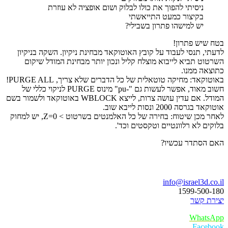
ניסיתי להפוך את כולו לבלוק ושום אופציה לא עוזרת
בקיצור כמעט התייאשתי
יש למישהו פתרון בשבילי?
בטח שיש פתרון!
לדעתי, תנסי לעבוד על קובץ האוטוקאד מבחינת ניקיון. השקה בניקיון
השרטוט תביא לייבוא מוצלח קליל ונכון יותר מבחינת המודל שיקום
כתוצאה ממנו.
באוטוקאד: מחיקה טוטאלית של כל הדברים שלא צריך, PURGE ALL!
חשוב מאוד, אפשר לעשות גם "-pu" מינוס PURGE לניקוי כללי של
המודל. אם עדין עושה צרות, לייצא WBLOCK באוטוקאד ולשמור בשם
אוטוקאד בגרסה 2000 ונסות לייבא שוב.
לאחר מכן שיטוח: בחירה של כל האלמנטים בשרטוט > Z=0, יש למחוק
בלוקים לא רלוונטיים וטקסטים וכד'.
האם הסתדר עכשיו?
בואו נדבר
info@israel3d.co.il
1599-500-180
יצירת קשר
WhatsApp
Facebook