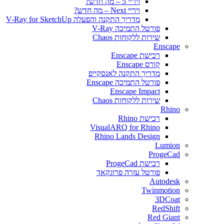
ויריי 5 – מה חדש?
ויריי Next – מה חדש?
מדריך התקנה והפעלה V-Ray for SketchUp
פורטל התמיכה V-Ray
שירות ללקוחות Chaos
Enscape
רכישת Enscape
קורס Enscape
מדריך התקנה לאנסקייפ
פורטל התמיכה Enscape
Enscape Impact
שירות ללקוחות Chaos
Rhino
רכישת Rhino
VisualARQ for Rhino
Rhino Lands Design
Lumion
ProgeCad
רכישת ProgeCad
פורטל עזרה פרוגקאד
Autodesk
Twinmotion
3DCoat
RedShift
Red Giant