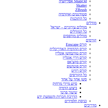
Shapr3d אפליקציה
Skatter
ZBrush
סטודנטים ואקדמיה
כל התוכנות
מודלים
מודלים עירוניים – ישראל
כל המודלים
מודלים מודפסים
קורסים
קורס Enscape
קורס ההדמיה האדריכלית
קורס טווינמושן אונליין
קורס ויריי אונליין
קורס סקצ'אפ
קורס פוטושופ
קורס רוויט
כל הקורסים
סשן אחד על אחד
סיוע מיידי מרחוק
ביצוע הדמיה
שיעור פרטי
הדרכת חברות והטמעת ידע
כניסת תלמידים
מדריכים