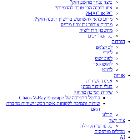
כיצד נבחר מחשב חזק?
איזו תוכנה הכי טובה להדמיות?‎‎
PC או MAC?
מדוע כדאי להשתמש ברישיון תוכנה חוקי?
מדריך איתור גוון צבע מדויק
מחשבון הרזולוציה
כל המדריכים
הורדות
לסקצ'אפ
לויריי
לפוטושופ
לאוטוקאד
לרויט
אודות
אמנת השירות
בעלי חיבור מסונן
שירות תמיכה מרחוק
פורטל התמיכה של Chaos V-Ray Enscape
שירות ותמיכה ללקוחות אשר רכשו ישירות מחברת
האם
הבלוג
צור קשר
כל ערוצי הקהילה
מודלים מודפסים
AI