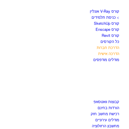
קורסים וספרים
קורס V-Ray אונליין
> כניסת תלמידים
קורס SketchUp
קורס Enscape
קורס Revit
כל הקורסים
הדרכת חברות
הדרכה אישית
מודלים מודפסים
לגזור ולשמור
קבוצות וואטסאפ
הורדות בחינם
רכישת מחשב חזק
מודלים עירוניים
מחשבון הרזולוציה