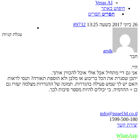
Veras AI
חיפוש באתר
תפריט
תפריט
#9732
עגלת קניות
arsik
גם דיי מתחיל אבל אולי אוכל להכווין אותך.
 שסגרת את הכל בריבוע או מלבן ולא הוספת תאורה? תנסי לראות
יש לך שמש פעילה בהגדרות. תמונה של ההגדרות מצלמה יעזרו גם
 ההדמיה. כי יכולים להיות מספר סיבות לכך.
ו נדבר
info@israel3d.c
1599-500
ת קשר
Whats