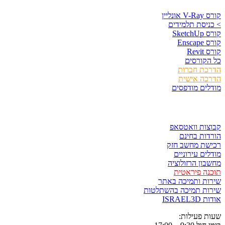
נליין
יסת תלמידים
Sket
Ens
Rev
קורסים
כת חברות
כה אישית
ים מודפסים
ר ולשמור
ות וואטסאפ
ות בחינם
שת מחשב חזק
ים עירוניים
ון הרזולוציה
ה פיראטית
ת ותמיכה באתר
ות תמיכה בהשתלטות
ISRAE
 פעילות: