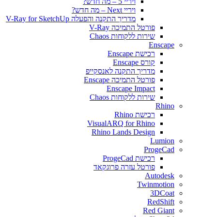
ויריי 5 – מה חדש?
ויריי Next – מה חדש?
מדריך התקנה והפעלה V-Ray for SketchUp
פורטל התמיכה V-Ray
שירות ללקוחות Chaos
Enscape
רכישת Enscape
קורס Enscape
מדריך התקנה לאנסקייפ
פורטל התמיכה Enscape
Enscape Impact
שירות ללקוחות Chaos
Rhino
רכישת Rhino
VisualARQ for Rhino
Rhino Lands Design
Lumion
ProgeCad
רכישת ProgeCad
פורטל עזרה פרוגקאד
Autodesk
Twinmotion
3DCoat
RedShift
Red Giant