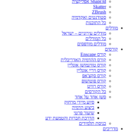
Shapr3d אפליקציה
Skatter
ZBrush
סטודנטים ואקדמיה
כל התוכנות
מודלים
מודלים עירוניים – ישראל
כל המודלים
מודלים מודפסים
קורסים
קורס Enscape
קורס ההדמיה האדריכלית
קורס טווינמושן אונליין
קורס ויריי אונליין
קורס סקצ'אפ
קורס פוטושופ
קורס רוויט
כל הקורסים
סשן אחד על אחד
סיוע מיידי מרחוק
ביצוע הדמיה
שיעור פרטי
הדרכת חברות והטמעת ידע
כניסת תלמידים
מדריכים