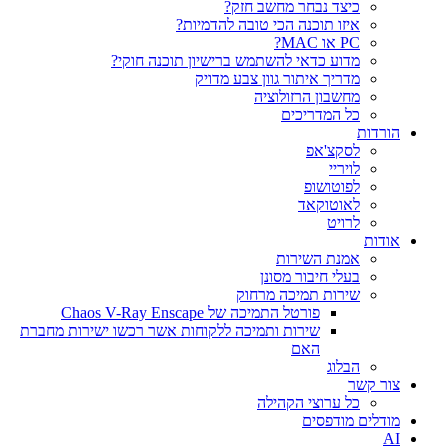
כיצד נבחר מחשב חזק?
איזו תוכנה הכי טובה להדמיות?‎‎
PC או MAC?
מדוע כדאי להשתמש ברישיון תוכנה חוקי?
מדריך איתור גוון צבע מדויק
מחשבון הרזולוציה
כל המדריכים
הורדות
לסקצ'אפ
לויריי
לפוטושופ
לאוטוקאד
לרויט
אודות
אמנת השירות
בעלי חיבור מסונן
שירות תמיכה מרחוק
פורטל התמיכה של Chaos V-Ray Enscape
שירות ותמיכה ללקוחות אשר רכשו ישירות מחברת
האם
הבלוג
צור קשר
כל ערוצי הקהילה
מודלים מודפסים
AI