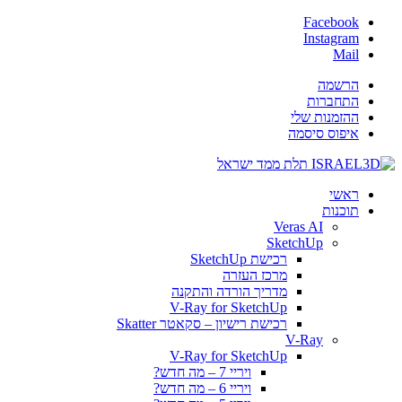
Facebook
Instagram
Mail
הרשמה
התחברות
ההזמנות שלי
איפוס סיסמה
ראשי
תוכנות
Veras AI
SketchUp
רכישת SketchUp
מרכז העזרה
מדריך הורדה והתקנה
V-Ray for SketchUp
רכישת רישיון – סקאטר Skatter
V-Ray
V-Ray for SketchUp
ויריי 7 – מה חדש?
ויריי 6 – מה חדש?