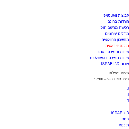
גזור ולשמור
בוצות וואטסאפ
ורדות בחינם
כישת מחשב חזק
ודלים עירוניים
חשבון הרזולוציה
וכנה פיראטית
ירות ותמיכה באתר
ירות תמיכה בהשתלטות
דות ISRAEL3D
עות פעילות:
מי חול 9:30 – 17:00
ISRAEL3
נות
וכנות