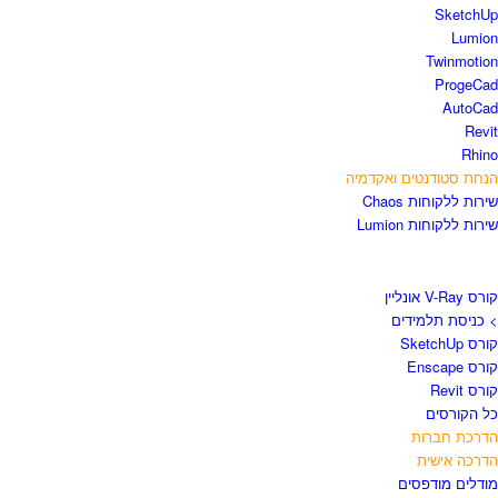
SketchU
Lumio
Twinmotio
ProgeCa
AutoCa
Revi
Rhin
נחת סטודנטים ואקדמיה
ירות ללקוחות Chaos
ירות ללקוחות Lumion
ורסים וספרים
רס V-Ray אונליין
 כניסת תלמידים
רס SketchUp
רס Enscape
ורס Revit
ל הקורסים
דרכת חברות
דרכה אישית
ודלים מודפסים