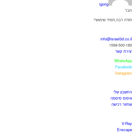
igorig
בר
ודה רבה,תמיד שימושי!
ואו נדבר
info@israel3d.co.i
1599-500-18
צירת קשר
WhatsAp
Faceboo
Instagra
יזור לקוחות
חשבון שלי
יפוס סיסמה
חזור רכישה
נות התוכנות
V-Ra
Enscap