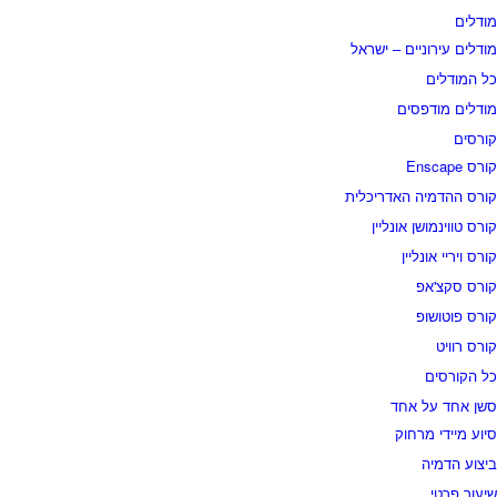
מודלים
מודלים עירוניים – ישראל
כל המודלים
מודלים מודפסים
קורסים
קורס Enscape
קורס ההדמיה האדריכלית
קורס טווינמושן אונליין
קורס ויריי אונליין
קורס סקצ'אפ
קורס פוטושופ
קורס רוויט
כל הקורסים
סשן אחד על אחד
סיוע מיידי מרחוק
ביצוע הדמיה
שיעור פרטי