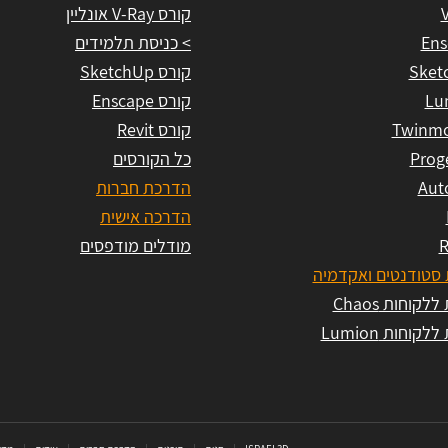
קורס V-Ray אונליין
Ens
> כניסת תלמידים
Sket
קורס SketchUp
Lu
קורס Enscape
Twinmo
קורס Revit
Prog
כל הקורסים
Aut
הדרכת חברות
הדרכה אישית
R
מודלים מודפסים
סטודנטים ואקדמיה
לקוחות Chaos
לקוחות Lumion