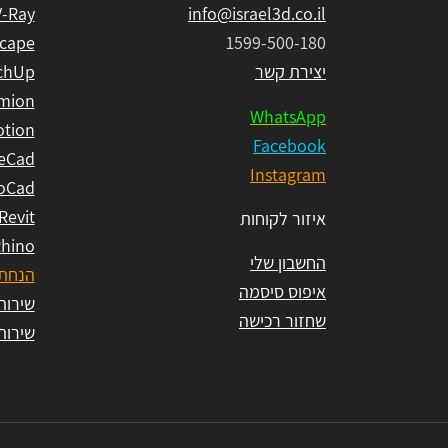
V-Ray
info@israel3d.co.il
cape
1599-500-180
יצירת קשר
chUp
mion
WhatsApp
tion
Facebook
eCad
Instagram
oCad
Revit
איזור לקוחות
hino
החשבון שלי
הנחת 
איפוס סיסמה
שירות ל
שחזור רכישה
שירות ל