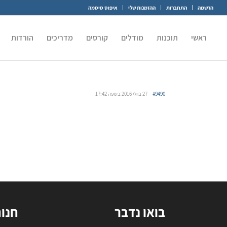
הרשמה
התחברות
ההזמנות שלי
איפוס סיסמה
ראשי
תוכנות
מודלים
קורסים
מדריכים
הורדות
#9490
27 ביולי 2016 בשעה 17:42
בואו נדבר
חנו