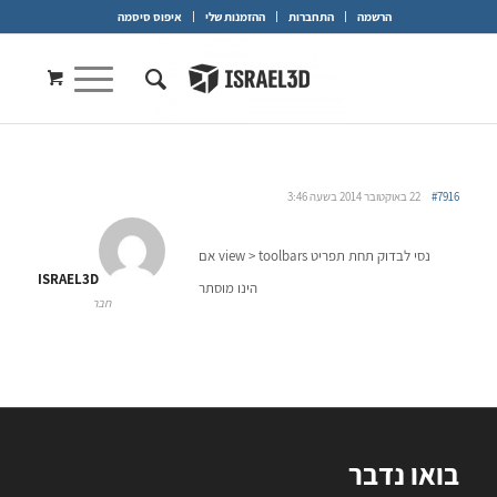
הרשמה
התחברות
ההזמנות שלי
איפוס סיסמה
#7916
22 באוקטובר 2014 בשעה 3:46
נסי לבדוק תחת תפריט view > toolbars אם
ISRAEL3D
הינו מוסתר
חבר
בואו נדבר