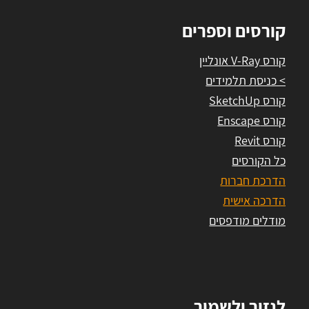
קורסים וספרים
קורס V-Ray אונליין
> כניסת תלמידים
קורס SketchUp
קורס Enscape
קורס Revit
כל הקורסים
הדרכת חברות
הדרכה אישית
מודלים מודפסים
לגזור ולשמור