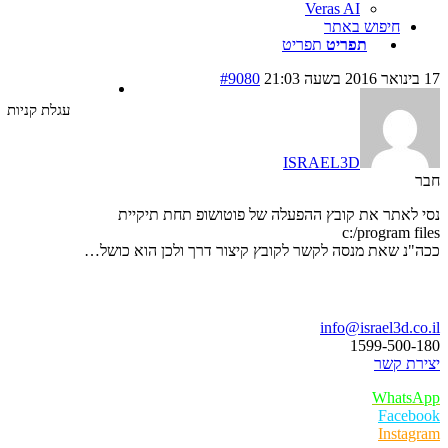
Veras AI
חיפוש באתר
תפריט
תפריט
#9080
עגלת קניות
ISRAEL3D
לאתר את קובץ ההפעלה של פוטושופ תחת תיקיית
c:/program f
נ שאת מנסה לקשר לקובץ קיצור דרך ולכן הוא כושל…
ו נדבר
info@israel3d.c
1599-500
ת קשר
Whats
Faceb
Insta