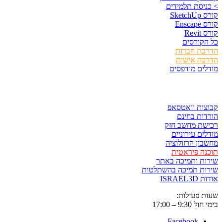
יסת תלמידים
Sket
Ens
Rev
קורסים
כת חברות
כה אישית
ים מודפסים
ר ולשמור
ות וואטסאפ
ות בחינם
שת מחשב חזק
ים עירוניים
ון הרזולוציה
ה פיראטית
ת ותמיכה באתר
ות תמיכה בהשתלטות
ISRAE
 פעילות:
9:3 – 17:00
Facebook