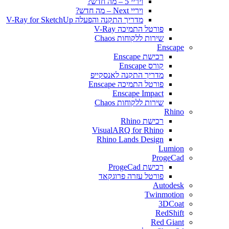
ויריי 5 – מה חדש?
ויריי Next – מה חדש?
מדריך התקנה והפעלה V-Ray for SketchUp
פורטל התמיכה V-Ray
שירות ללקוחות Chaos
Enscape
רכישת Enscape
קורס Enscape
מדריך התקנה לאנסקייפ
פורטל התמיכה Enscape
Enscape Impact
שירות ללקוחות Chaos
Rhino
רכישת Rhino
VisualARQ for Rhino
Rhino Lands Design
Lumion
ProgeCad
רכישת ProgeCad
פורטל עזרה פרוגקאד
Autodesk
Twinmotion
3DCoat
RedShift
Red Giant