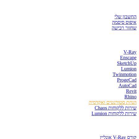
ר לקוחות
ון שלי
ס סיסמה
ר רכישה
ת התוכנות
V-
Ens
Sketc
Lum
Twinmot
Proge
Auto
R
Rh
 סטודנטים ואקדמיה
 ללקוחות Chaos
 ללקוחות Lumion
סים וספרים
נליין