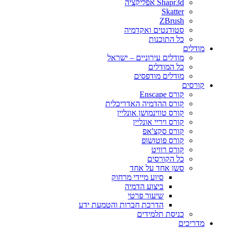
Shapr3d אפליקציה
Skatter
ZBrush
סטודנטים ואקדמיה
כל התוכנות
מודלים
מודלים עירוניים – ישראל
כל המודלים
מודלים מודפסים
קורסים
קורס Enscape
קורס ההדמיה האדריכלית
קורס טווינמושן אונליין
קורס ויריי אונליין
קורס סקצ'אפ
קורס פוטושופ
קורס רוויט
כל הקורסים
סשן אחד על אחד
סיוע מיידי מרחוק
ביצוע הדמיה
שיעור פרטי
הדרכת חברות והטמעת ידע
כניסת תלמידים
מדריכים