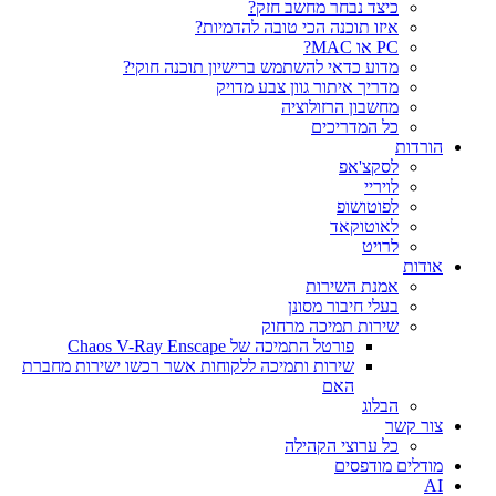
כיצד נבחר מחשב חזק?
איזו תוכנה הכי טובה להדמיות?‎‎
PC או MAC?
מדוע כדאי להשתמש ברישיון תוכנה חוקי?
מדריך איתור גוון צבע מדויק
מחשבון הרזולוציה
כל המדריכים
הורדות
לסקצ'אפ
לויריי
לפוטושופ
לאוטוקאד
לרויט
אודות
אמנת השירות
בעלי חיבור מסונן
שירות תמיכה מרחוק
פורטל התמיכה של Chaos V-Ray Enscape
שירות ותמיכה ללקוחות אשר רכשו ישירות מחברת
האם
הבלוג
צור קשר
כל ערוצי הקהילה
מודלים מודפסים
AI