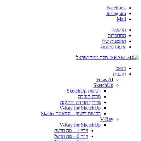
Facebook
Instagram
Mail
הרשמה
התחברות
ההזמנות שלי
איפוס סיסמה
ראשי
תוכנות
Veras AI
SketchUp
רכישת SketchUp
מרכז העזרה
מדריך הורדה והתקנה
V-Ray for SketchUp
רכישת רישיון – סקאטר Skatter
V-Ray
V-Ray for SketchUp
ויריי 7 – מה חדש?
ויריי 6 – מה חדש?