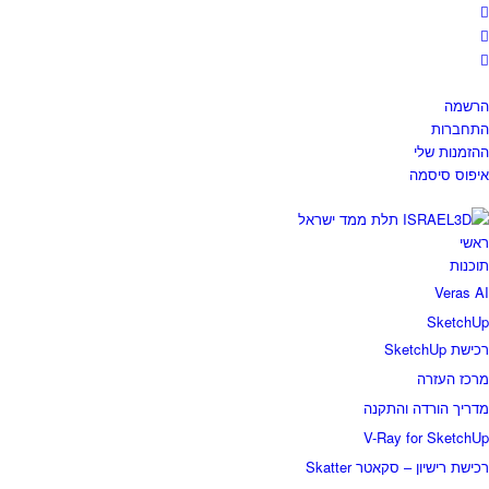
רשמה
תחברות
הזמנות שלי
יפוס סיסמה
אשי
וכנות
Veras A
SketchU
ישת SketchUp
רכז העזרה
דריך הורדה והתקנה
V-Ray for SketchU
כישת רישיון – סקאטר Skatter