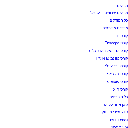
ודלים
ודלים עירוניים – ישראל
ל המודלים
ודלים מודפסים
ורסים
רס Enscape
ורס ההדמיה האדריכלית
ורס טווינמושן אונליין
ורס ויריי אונליין
ורס סקצ'אפ
ורס פוטושופ
ורס רוויט
ל הקורסים
שן אחד על אחד
יוע מיידי מרחוק
יצוע הדמיה
יעור פרטי