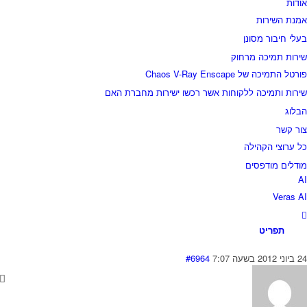
ודות
מנת השירות
עלי חיבור מסונן
ירות תמיכה מרחוק
ורטל התמיכה של Chaos V-Ray Enscape
ירות ותמיכה ללקוחות אשר רכשו ישירות מחברת האם
בלוג
ור קשר
ל ערוצי הקהילה
ודלים מודפסים
A
Veras A
תפריט
וני 2012 בשעה 7:07
#6964