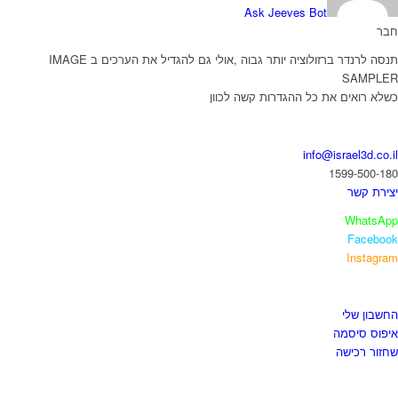
Ask Jeeves Bot
בר
תנסה לרנדר ברזולוציה יותר גבוה ,אולי גם להגדיל את הערכים ב IMAGE
SAMPLE
שלא רואים את כל ההגדרות קשה לכוון
ואו נדבר
info@israel3d.co.i
1599-500-18
צירת קשר
WhatsAp
Faceboo
Instagra
יזור לקוחות
חשבון שלי
יפוס סיסמה
חזור רכישה
נות התוכנות