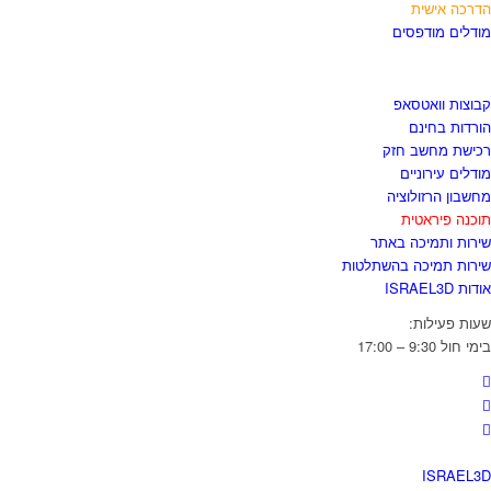
דרכה אישית
ודלים מודפסים
גזור ולשמור
בוצות וואטסאפ
ורדות בחינם
כישת מחשב חזק
ודלים עירוניים
חשבון הרזולוציה
וכנה פיראטית
ירות ותמיכה באתר
ירות תמיכה בהשתלטות
דות ISRAEL3D
עות פעילות:
מי חול 9:30 – 17:00
ISRAEL3