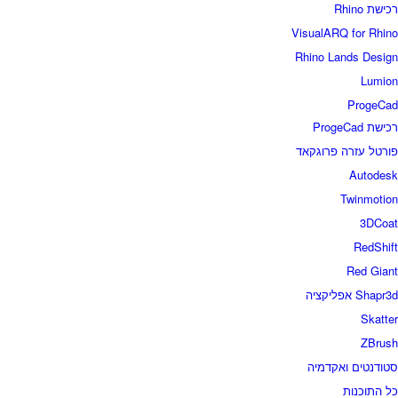
כישת Rhino
VisualARQ for Rhin
Rhino Lands Desig
Lumio
ProgeCa
ישת ProgeCad
ורטל עזרה פרוגקאד
Autodes
Twinmotio
3DCoa
RedShif
Red Gian
Shapr3 אפליקציה
Skatte
ZBrus
טודנטים ואקדמיה
ל התוכנות