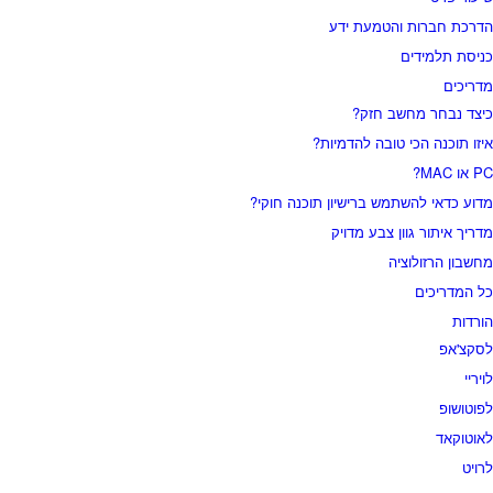
דרכת חברות והטמעת ידע
ניסת תלמידים
דריכים
יצד נבחר מחשב חזק?
יזו תוכנה הכי טובה להדמיות?‎‎
 או MAC?
דוע כדאי להשתמש ברישיון תוכנה חוקי?
דריך איתור גוון צבע מדויק
חשבון הרזולוציה
ל המדריכים
ורדות
סקצ'אפ
ויריי
פוטושופ
אוטוקאד
רויט