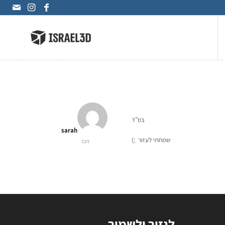
בס"ד
sarah
שמחתי לעזור ;)
חבר
לגזור ולשמור