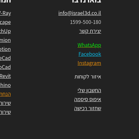
V-Ray
info@israel3d.co.il
cape
1599-500-180
יצירת קשר
chUp
mion
WhatsApp
tion
Facebook
eCad
Instagram
oCad
Revit
איזור לקוחות
hino
החשבון שלי
הנחת 
איפוס סיסמה
שירות ל
שחזור רכישה
שירות ל