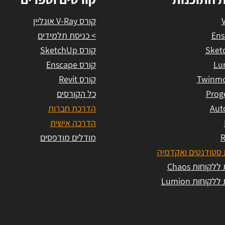
קורס V-Ray אונליין
Ens
> כניסת תלמידים
Sket
קורס SketchUp
Lu
קורס Enscape
Twinmo
קורס Revit
Prog
כל הקורסים
Aut
הדרכת חברות
הדרכה אישית
R
מודלים מודפסים
סטודנטים ואקדמיה
לקוחות Chaos
לקוחות Lumion