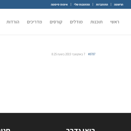
הרשמה
התחברות
ההזמנות שלי
איפוס סיסמה
ראשי
תוכנות
מודלים
קורסים
מדריכים
הורדות
#8787
7 באוקטובר 2015 בשעה 8:25
בואו נדבר
חנו