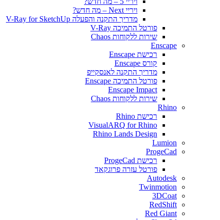
ויריי 5 – מה חדש?
ויריי Next – מה חדש?
מדריך התקנה והפעלה V-Ray for SketchUp
פורטל התמיכה V-Ray
שירות ללקוחות Chaos
Enscape
רכישת Enscape
קורס Enscape
מדריך התקנה לאנסקייפ
פורטל התמיכה Enscape
Enscape Impact
שירות ללקוחות Chaos
Rhino
רכישת Rhino
VisualARQ for Rhino
Rhino Lands Design
Lumion
ProgeCad
רכישת ProgeCad
פורטל עזרה פרוגקאד
Autodesk
Twinmotion
3DCoat
RedShift
Red Giant