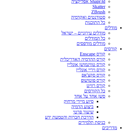
Shapr3d אפליקציה
Skatter
ZBrush
סטודנטים ואקדמיה
כל התוכנות
מודלים
מודלים עירוניים – ישראל
כל המודלים
מודלים מודפסים
קורסים
קורס Enscape
קורס ההדמיה האדריכלית
קורס טווינמושן אונליין
קורס ויריי אונליין
קורס סקצ'אפ
קורס פוטושופ
קורס רוויט
כל הקורסים
סשן אחד על אחד
סיוע מיידי מרחוק
ביצוע הדמיה
שיעור פרטי
הדרכת חברות והטמעת ידע
כניסת תלמידים
מדריכים