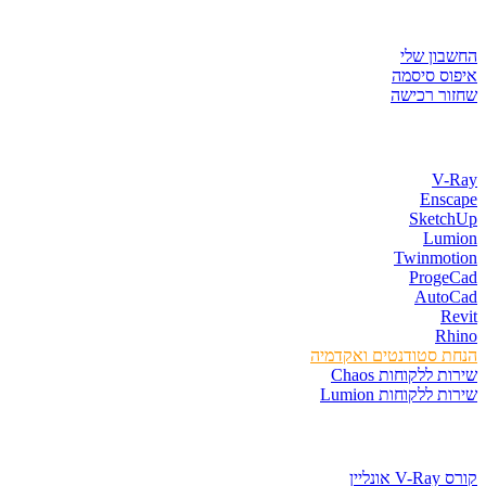
איזור לקוחות
החשבון שלי
איפוס סיסמה
שחזור רכישה
חנות התוכנות
V-Ray
Enscape
SketchUp
Lumion
Twinmotion
ProgeCad
AutoCad
Revit
Rhino
הנחת סטודנטים ואקדמיה
שירות ללקוחות Chaos
שירות ללקוחות Lumion
קורסים וספרים
קורס V-Ray אונליין