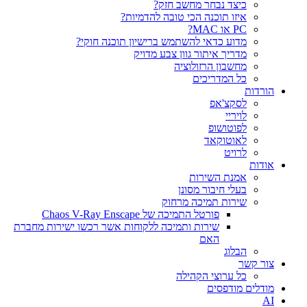
כיצד נבחר מחשב חזק?
איזו תוכנה הכי טובה להדמיות?‎‎
PC או MAC?
מדוע כדאי להשתמש ברישיון תוכנה חוקי?
מדריך איתור גוון צבע מדויק
מחשבון הרזולוציה
כל המדריכים
הורדות
לסקצ'אפ
לויריי
לפוטושופ
לאוטוקאד
לרויט
אודות
אמנת השירות
בעלי חיבור מסונן
שירות תמיכה מרחוק
פורטל התמיכה של Chaos V-Ray Enscape
שירות ותמיכה ללקוחות אשר רכשו ישירות מחברת
האם
הבלוג
צור קשר
כל ערוצי הקהילה
מודלים מודפסים
AI