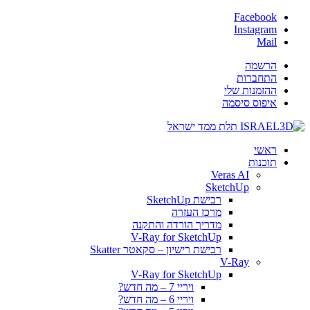
Facebook
Instagram
Mail
הרשמה
התחברות
ההזמנות שלי
איפוס סיסמה
ראשי
תוכנות
Veras AI
SketchUp
רכישת SketchUp
מרכז העזרה
מדריך הורדה והתקנה
V-Ray for SketchUp
רכישת רישיון – סקאטר Skatter
V-Ray
V-Ray for SketchUp
ויריי 7 – מה חדש?
ויריי 6 – מה חדש?