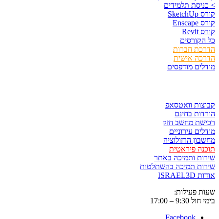
> כניסת תלמידים
קורס SketchUp
קורס Enscape
קורס Revit
כל הקורסים
הדרכת חברות
הדרכה אישית
מודלים מודפסים
לגזור ולשמור
קבוצות וואטסאפ
הורדות בחינם
רכישת מחשב חזק
מודלים עירוניים
מחשבון הרזולוציה
תוכנה פיראטית
שירות ותמיכה באתר
שירות תמיכה בהשתלטות
אודות ISRAEL3D
שעות פעילות:
בימי חול 9:30 – 17:00
Facebook