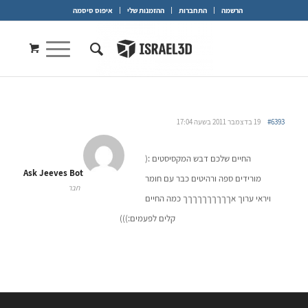
הרשמה
התחברות
ההזמנות שלי
איפוס סיסמה
#6393
19 בדצמבר 2011 בשעה 17:04
החיים שלכם דבש המקסיסטים :(
Ask Jeeves Bot
מורידים ספה ורהיטים כבר עם חומר
חבר
ויראי ערוך אךךךךךךךךךך כמה החיים
קלים לפעמים:)))