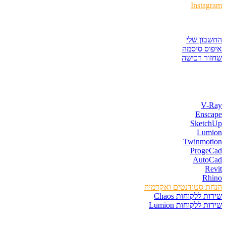
Insta
ר לקוחות
ון שלי
ס סיסמה
ר רכישה
ת התוכנות
V-
Ens
Sketc
Lum
Twinmot
Proge
Auto
R
Rh
 סטודנטים ואקדמיה
 ללקוחות Chaos
 ללקוחות Lumion