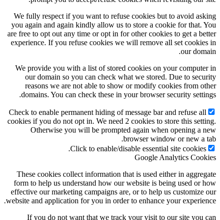
We fully respect if you want to refuse cookies but to avoid as
you again and again kindly allow us to store a cookie for that.
are free to opt out any time or opt in for other cookies to get a be
experience. If you refuse cookies we will remove all set cookie
our dom
We provide you with a list of stored cookies on your compute
our domain so you can check what we stored. Due to secu
reasons we are not able to show or modify cookies from o
domains. You can check these in your browser security setti
Check to enable permanent hiding of message bar and refuse al
cookies if you do not opt in. We need 2 cookies to store this sett
Otherwise you will be prompted again when opening a
browser window or new a 
Click to enable/disable essential site cookies
Google Analytics Coo
These cookies collect information that is used either in aggre
form to help us understand how our website is being used or
effective our marketing campaigns are, or to help us customize
website and application for you in order to enhance your experie
If you do not want that we track your visit to our site you