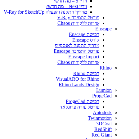
ויריי 5 – מה חדש?
ויריי Next – מה חדש?
מדריך התקנה והפעלה V-Ray for SketchUp
פורטל התמיכה V-Ray
שירות ללקוחות Chaos
Enscape
רכישת Enscape
קורס Enscape
מדריך התקנה לאנסקייפ
פורטל התמיכה Enscape
Enscape Impact
שירות ללקוחות Chaos
Rhino
רכישת Rhino
VisualARQ for Rhino
Rhino Lands Design
Lumion
ProgeCad
רכישת ProgeCad
פורטל עזרה פרוגקאד
Autodesk
Twinmotion
3DCoat
RedShift
Red Giant