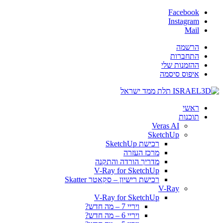
Facebook
Instagram
Mail
הרשמה
התחברות
ההזמנות שלי
איפוס סיסמה
ראשי
תוכנות
Veras AI
SketchUp
רכישת SketchUp
מרכז העזרה
מדריך הורדה והתקנה
V-Ray for SketchUp
רכישת רישיון – סקאטר Skatter
V-Ray
V-Ray for SketchUp
ויריי 7 – מה חדש?
ויריי 6 – מה חדש?