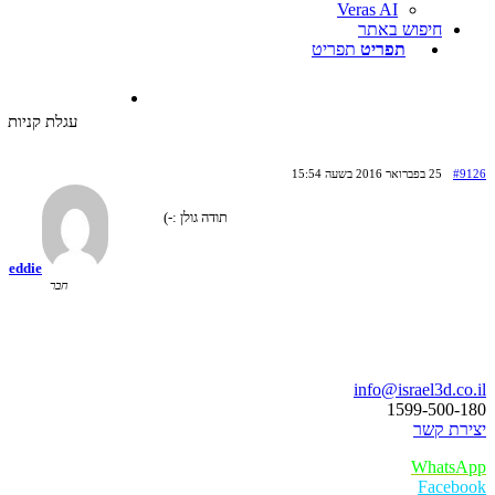
Veras AI
חיפוש באתר
תפריט
תפריט
עגלת קניות
#
25 בפברואר 2016 בשעה 15:54
תודה גולן :-)
eddie
חבר
ו נדבר
info@israel3d.c
1599-500
ת קשר
Whats
Faceb