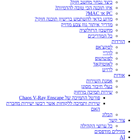
כיצד נבחר מחשב חזק?
איזו תוכנה הכי טובה להדמיות?‎‎
PC או MAC?
מדוע כדאי להשתמש ברישיון תוכנה חוקי?
מדריך איתור גוון צבע מדויק
מחשבון הרזולוציה
כל המדריכים
הורדות
לסקצ'אפ
לויריי
לפוטושופ
לאוטוקאד
לרויט
אודות
אמנת השירות
בעלי חיבור מסונן
שירות תמיכה מרחוק
פורטל התמיכה של Chaos V-Ray Enscape
שירות ותמיכה ללקוחות אשר רכשו ישירות מחברת
האם
הבלוג
צור קשר
כל ערוצי הקהילה
מודלים מודפסים
AI