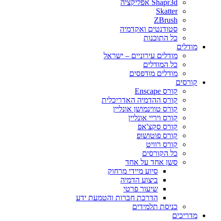
Shapr3d אפליקציה
Skatter
ZBrush
סטודנטים ואקדמיה
כל התוכנות
מודלים
מודלים עירוניים – ישראל
כל המודלים
מודלים מודפסים
קורסים
קורס Enscape
קורס ההדמיה האדריכלית
קורס טווינמושן אונליין
קורס ויריי אונליין
קורס סקצ'אפ
קורס פוטושופ
קורס רוויט
כל הקורסים
סשן אחד על אחד
סיוע מיידי מרחוק
ביצוע הדמיה
שיעור פרטי
הדרכת חברות והטמעת ידע
כניסת תלמידים
מדריכים