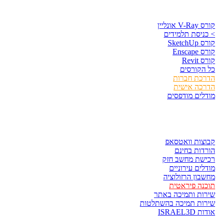
סים וספרים
נליין
יסת תלמידים
Sket
Ens
Rev
קורסים
כת חברות
כה אישית
ים מודפסים
ר ולשמור
ות וואטסאפ
ות בחינם
שת מחשב חזק
ים עירוניים
ון הרזולוציה
ה פיראטית
ת ותמיכה באתר
ות תמיכה בהשתלטות
ISRAE