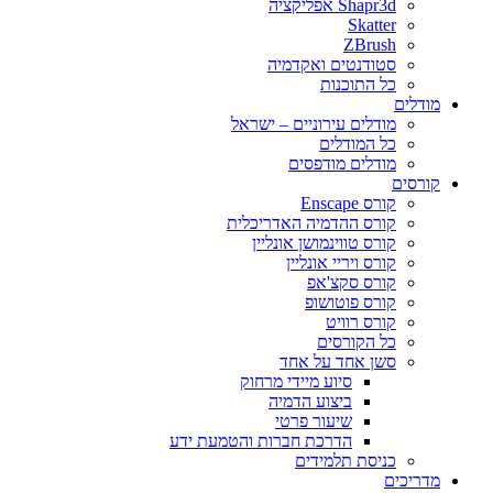
Shapr3d אפליקציה
Skatter
ZBrush
סטודנטים ואקדמיה
כל התוכנות
מודלים
מודלים עירוניים – ישראל
כל המודלים
מודלים מודפסים
קורסים
קורס Enscape
קורס ההדמיה האדריכלית
קורס טווינמושן אונליין
קורס ויריי אונליין
קורס סקצ'אפ
קורס פוטושופ
קורס רוויט
כל הקורסים
סשן אחד על אחד
סיוע מיידי מרחוק
ביצוע הדמיה
שיעור פרטי
הדרכת חברות והטמעת ידע
כניסת תלמידים
מדריכים