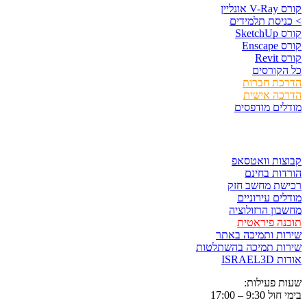
נליין
יסת תלמידים
Sket
Ens
Rev
קורסים
כת חברות
כה אישית
ים מודפסים
ר ולשמור
ות וואטסאפ
ות בחינם
שת מחשב חזק
ים עירוניים
ון הרזולוציה
ה פיראטית
ת ותמיכה באתר
ות תמיכה בהשתלטות
ISRAE
 פעילות:
9:3 – 17:00