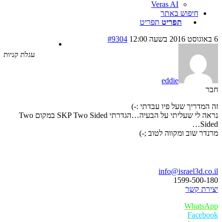
Veras AI
חיפוש באתר
תפריט
תפריט
#9304
עגלת קניות
eddie
מדריך שעל פיו עבדתי :-)
נראה לי שעליתי על הבעיה…הגדרתי SKP Two Sided במקום Two
Si
ר שוב ומקווה לטוב ;-)
ו נדבר
info@israel3d.c
1599-500
ת קשר
Whats
Faceb