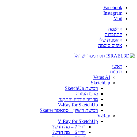
Facebook
Instagram
Mail
הרשמה
התחברות
ההזמנות שלי
איפוס סיסמה
ראשי
תוכנות
Veras AI
SketchUp
רכישת SketchUp
מרכז העזרה
מדריך הורדה והתקנה
V-Ray for SketchUp
רכישת רישיון – סקאטר Skatter
V-Ray
V-Ray for SketchUp
ויריי 7 – מה חדש?
ויריי 6 – מה חדש?