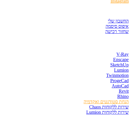
Insta
ר לקוחות
ון שלי
ס סיסמה
ר רכישה
ת התוכנות
V-
Ens
Sketc
Lum
Twinmot
Proge
Auto
R
Rh
 סטודנטים ואקדמיה
 ללקוחות Chaos
 ללקוחות Lumion
סים וספרים