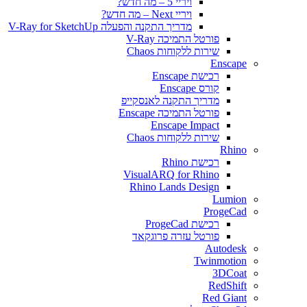
ויריי 5 – מה חדש?
ויריי Next – מה חדש?
מדריך התקנה והפעלה V-Ray for SketchUp
פורטל התמיכה V-Ray
שירות ללקוחות Chaos
Enscape
רכישת Enscape
קורס Enscape
מדריך התקנה לאנסקייפ
פורטל התמיכה Enscape
Enscape Impact
שירות ללקוחות Chaos
Rhino
רכישת Rhino
VisualARQ for Rhino
Rhino Lands Design
Lumion
ProgeCad
רכישת ProgeCad
פורטל עזרה פרוגקאד
Autodesk
Twinmotion
3DCoat
RedShift
Red Giant