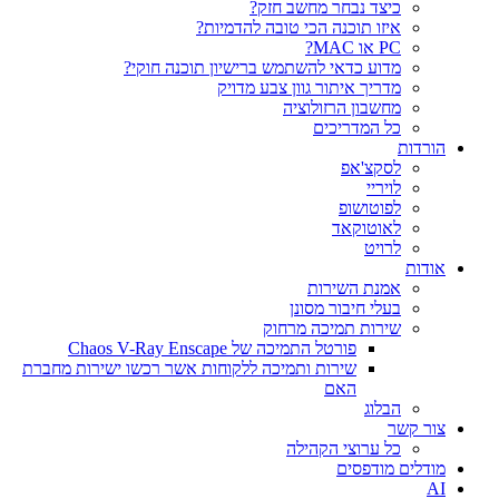
כיצד נבחר מחשב חזק?
איזו תוכנה הכי טובה להדמיות?‎‎
PC או MAC?
מדוע כדאי להשתמש ברישיון תוכנה חוקי?
מדריך איתור גוון צבע מדויק
מחשבון הרזולוציה
כל המדריכים
הורדות
לסקצ'אפ
לויריי
לפוטושופ
לאוטוקאד
לרויט
אודות
אמנת השירות
בעלי חיבור מסונן
שירות תמיכה מרחוק
פורטל התמיכה של Chaos V-Ray Enscape
שירות ותמיכה ללקוחות אשר רכשו ישירות מחברת
האם
הבלוג
צור קשר
כל ערוצי הקהילה
מודלים מודפסים
AI